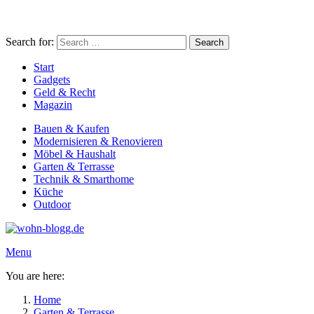
Search for:
Search
Start
Gadgets
Geld & Recht
Magazin
Bauen & Kaufen
Modernisieren & Renovieren
Möbel & Haushalt
Garten & Terrasse
Technik & Smarthome
Küche
Outdoor
Menu
You are here:
Home
Garten & Terrasse