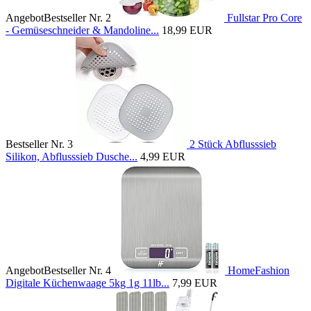
Angebot
Bestseller Nr. 2
Fullstar Pro Core
- Gemüseschneider & Mandoline...
18,99 EUR
Bestseller Nr. 3
2 Stück Abflusssieb
Silikon, Abflusssieb Dusche...
4,99 EUR
Angebot
Bestseller Nr. 4
HomeFashion
Digitale Küchenwaage 5kg 1g 11lb...
7,99 EUR