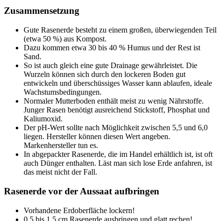
Zusammensetzung
Gute Rasenerde besteht zu einem großen, überwiegenden Teil
(etwa 50 %) aus Kompost.
Dazu kommen etwa 30 bis 40 % Humus und der Rest ist
Sand.
So ist auch gleich eine gute Drainage gewährleistet. Die
Wurzeln können sich durch den lockeren Boden gut
entwickeln und überschüssiges Wasser kann ablaufen, ideale
Wachstumsbedingungen.
Normaler Mutterboden enthält meist zu wenig Nährstoffe.
Junger Rasen benötigt ausreichend Stickstoff, Phosphat und
Kaliumoxid.
Der pH-Wert sollte nach Möglichkeit zwischen 5,5 und 6,0
liegen. Hersteller können diesen Wert angeben.
Markenhersteller tun es.
In abgepackter Rasenerde, die im Handel erhältlich ist, ist oft
auch Dünger enthalten. Läst man sich lose Erde anfahren, ist
das meist nicht der Fall.
Rasenerde vor der Aussaat aufbringen
Vorhandene Erdoberfläche lockern!
0,5 bis 1,5 cm Rasenerde ausbringen und glatt rechen!