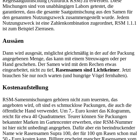
Regelsaatgutmischung (Aufdruck RSM) zu erwerben. Diese
Mischungen sind von unabhängigen Labors getestet, die
garantieren, dass die gesamte Saatgutmischung aus den Samen für
den genannten Nutzungszweck zusammengestellt wurde. Jedem
Nutzungszweck ist eine Zahlenkombination zugeordnet, RSM 1.1.1
ist zum Beispiel Zierrasen.
Aussäen
Dann wird ausgesät, möglichst gleichmäßig in der auf der Packung
angegebenen Menge, das kann mit einem Streuwagen oder per
Hand geschehen. Der Samen wird mit dem Rechen etwas
eingearbeitet, nicht zu tief,
Rasensamen sind Lichtkeimer
. Jetzt
brauchen Sie nur noch warten (und hungrige Vögel fernhalten).
Kostenaufstellung
RSM-Samenmischungen gehören nicht zum teuersten, das
angeboten wird, oft sind es schmucklose Packungen, die auch die
öffentliche Hand verwendet. Um 7,- Euro kostet das Kilogramm,
reicht für etwa 40 Quadratmeter. Teurer können Sie Packungen
bekannter Marken im Gartencenter erwerben, eine RSM-Nummer
ist hier nicht unbedingt angegeben. Dafür aber ein beeindruckender
Name wie Rasensamen Supra 100, der für 100 qm Rasen schon mal
50,- Euro kosten kann. Billiger erscheint mancher Rasensamen vom