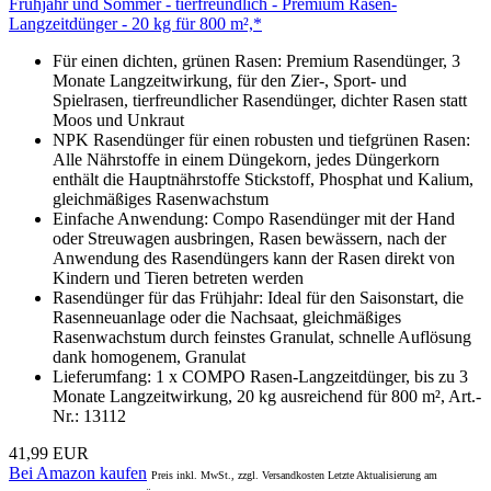
Frühjahr und Sommer - tierfreundlich - Premium Rasen-
Langzeitdünger - 20 kg für 800 m²,*
Für einen dichten, grünen Rasen: Premium Rasendünger, 3
Monate Langzeitwirkung, für den Zier-, Sport- und
Spielrasen, tierfreundlicher Rasendünger, dichter Rasen statt
Moos und Unkraut
NPK Rasendünger für einen robusten und tiefgrünen Rasen:
Alle Nährstoffe in einem Düngekorn, jedes Düngerkorn
enthält die Hauptnährstoffe Stickstoff, Phosphat und Kalium,
gleichmäßiges Rasenwachstum
Einfache Anwendung: Compo Rasendünger mit der Hand
oder Streuwagen ausbringen, Rasen bewässern, nach der
Anwendung des Rasendüngers kann der Rasen direkt von
Kindern und Tieren betreten werden
Rasendünger für das Frühjahr: Ideal für den Saisonstart, die
Rasenneuanlage oder die Nachsaat, gleichmäßiges
Rasenwachstum durch feinstes Granulat, schnelle Auflösung
dank homogenem, Granulat
Lieferumfang: 1 x COMPO Rasen-Langzeitdünger, bis zu 3
Monate Langzeitwirkung, 20 kg ausreichend für 800 m², Art.-
Nr.: 13112
41,99 EUR
Bei Amazon kaufen
Preis inkl. MwSt., zzgl. Versandkosten Letzte Aktualisierung am