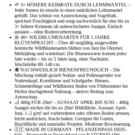
🌱 3× HÖHERE KEIMRATE DURCH LEHMMANTEL –
Jeder Samen ist einzeln in einen natürlichen Lehmmantel
gehüllt. Das schützt vor Austrocknung und Vogelfraß,
speichert Feuchtigkeit und sorgt nachweislich für eine bis zu
3× höhere Keimrate als unbeschichtetes Saatgut. Einfach
aussäen – ohne Bodenvorbereitung.
🌼 40+ WILDBLUMENARTEN FÜR 5 JAHRE
BLÜTENPRACHT – Über 40 sorgfältig ausgewählte
heimische Wildblumenarten blühen von Juni bis Oktober.
Mehrjährig und winterhart: Die Blumenwiese kommt jedes
Jahr wieder – bis zu 5 Jahre lang, ohne Nachsäen.
Wuchshöhe 80–140 cm.
🐝 NACHWEISLICH BIENENFREUNDLICH – Die
Mischung enthält gezielt Nektar- und Pollenspender wie
Natternkopf, Kornblume und Schafgarbe. Bienen,
Schmetterlinge und Wildbienen finden von Frühsommer bis
Herbst durchgehend Nahrung – aktiver Beitrag zum
Artenschutz.
📐 400g FÜR 20m² – AUSSAAT APRIL BIS JUNI – 400g
Saatgut reichen für bis zu 20m² Blühfläche. Aussaat: April–
Juni, 1–2 g/m² auf vorbereiteten oder offenen Boden streuen,
leicht andrücken, feucht halten. Geeignet für Garten,
Brachfläche und naturnahe Projekte. Moderate Bewässerung.
🇩🇪 MADE IN GERMANY · PFLANZENPASS DE05-
610 – Hergestellt in Deutschland von NATUREFLOW