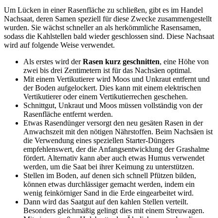
Um Lücken in einer Rasenfläche zu schließen, gibt es im Handel
Nachsaat, deren Samen speziell für diese Zwecke zusammengestellt
wurden. Sie wächst schneller an als herkömmliche Rasensamen,
sodass die Kahlstellen bald wieder geschlossen sind. Diese Nachsaat
wird auf folgende Weise verwendet.
Als erstes wird der
Rasen kurz geschnitten
, eine Höhe von
zwei bis drei Zentimetern ist für das Nachsäen optimal.
Mit einem Vertikutierer wird Moos und Unkraut entfernt und
der Boden aufgelockert. Dies kann mit einem elektrischen
Vertikutierer oder einem Vertikutierrechen geschehen.
Schnittgut, Unkraut und Moos müssen vollständig von der
Rasenfläche entfernt werden.
Etwas Rasendünger versorgt den neu gesäten Rasen in der
Anwachszeit mit den nötigen Nährstoffen. Beim Nachsäen ist
die Verwendung eines speziellen Starter-Düngers
empfehlenswert, der die Anfangsentwicklung der Grashalme
fördert. Alternativ kann aber auch etwas Humus verwendet
werden, um die Saat bei ihrer Keimung zu unterstützen.
Stellen im Boden, auf denen sich schnell Pfützen bilden,
können etwas durchlässiger gemacht werden, indem ein
wenig feinkörniger Sand in die Erde eingearbeitet wird.
Dann wird das Saatgut auf den kahlen Stellen verteilt.
Besonders gleichmäßig gelingt dies mit einem Streuwagen.