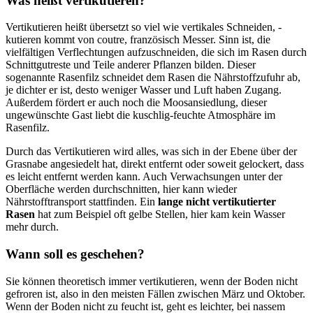
Was heißt vertikutieren?
Vertikutieren heißt übersetzt so viel wie vertikales Schneiden, -
kutieren kommt von coutre, französisch Messer. Sinn ist, die
vielfältigen Verflechtungen aufzuschneiden, die sich im Rasen durch
Schnittgutreste und Teile anderer Pflanzen bilden. Dieser
sogenannte Rasenfilz schneidet dem Rasen die Nährstoffzufuhr ab,
je dichter er ist, desto weniger Wasser und Luft haben Zugang.
Außerdem fördert er auch noch die Moosansiedlung, dieser
ungewünschte Gast liebt die kuschlig-feuchte Atmosphäre im
Rasenfilz.
Durch das Vertikutieren wird alles, was sich in der Ebene über der
Grasnabe angesiedelt hat, direkt entfernt oder soweit gelockert, dass
es leicht entfernt werden kann. Auch Verwachsungen unter der
Oberfläche werden durchschnitten, hier kann wieder
Nährstofftransport stattfinden. Ein
lange nicht vertikutierter
Rasen
hat zum Beispiel oft gelbe Stellen, hier kam kein Wasser
mehr durch.
Wann soll es geschehen?
Sie können theoretisch immer vertikutieren, wenn der Boden nicht
gefroren ist, also in den meisten Fällen zwischen März und Oktober.
Wenn der Boden nicht zu feucht ist, geht es leichter, bei nassem