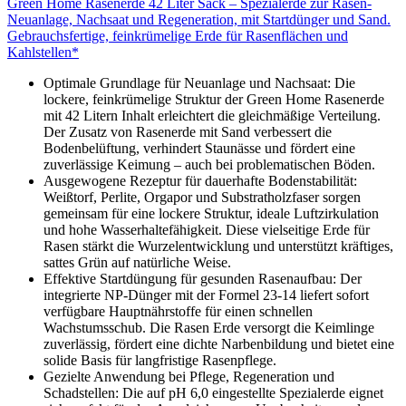
Green Home Rasenerde 42 Liter Sack – Spezialerde zur Rasen-
Neuanlage, Nachsaat und Regeneration, mit Startdünger und Sand.
Gebrauchsfertige, feinkrümelige Erde für Rasenflächen und
Kahlstellen*
Optimale Grundlage für Neuanlage und Nachsaat: Die
lockere, feinkrümelige Struktur der Green Home Rasenerde
mit 42 Litern Inhalt erleichtert die gleichmäßige Verteilung.
Der Zusatz von Rasenerde mit Sand verbessert die
Bodenbelüftung, verhindert Staunässe und fördert eine
zuverlässige Keimung – auch bei problematischen Böden.
Ausgewogene Rezeptur für dauerhafte Bodenstabilität:
Weißtorf, Perlite, Orgapor und Substratholzfaser sorgen
gemeinsam für eine lockere Struktur, ideale Luftzirkulation
und hohe Wasserhaltefähigkeit. Diese vielseitige Erde für
Rasen stärkt die Wurzelentwicklung und unterstützt kräftiges,
sattes Grün auf natürliche Weise.
Effektive Startdüngung für gesunden Rasenaufbau: Der
integrierte NP-Dünger mit der Formel 23-14 liefert sofort
verfügbare Hauptnährstoffe für einen schnellen
Wachstumsschub. Die Rasen Erde versorgt die Keimlinge
zuverlässig, fördert eine dichte Narbenbildung und bietet eine
solide Basis für langfristige Rasenpflege.
Gezielte Anwendung bei Pflege, Regeneration und
Schadstellen: Die auf pH 6,0 eingestellte Spezialerde eignet