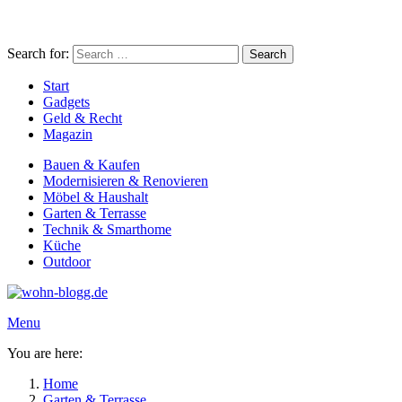
Search for:
Search
Start
Gadgets
Geld & Recht
Magazin
Bauen & Kaufen
Modernisieren & Renovieren
Möbel & Haushalt
Garten & Terrasse
Technik & Smarthome
Küche
Outdoor
Menu
You are here:
Home
Garten & Terrasse