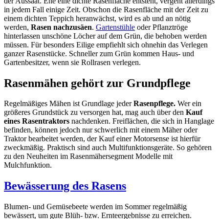
der Aussaat. Ehe eine dichte Rasenfläche entsteht, vergeht allerdings
in jedem Fall einige Zeit. Obschon die Rasenfläche mit der Zeit zu
einem dichten Teppich heranwächst, wird es ab und an nötig
werden,
Rasen nachzusäen
.
Gartenstühle
oder Pflanztröge
hinterlassen unschöne Löcher auf dem Grün, die behoben werden
müssen. Für besonders Eilige empfiehlt sich ohnehin das Verlegen
ganzer Rasenstücke. Schneller zum Grün kommen Haus- und
Gartenbesitzer, wenn sie Rollrasen verlegen.
Rasenmähen gehört zur Grundpflege
Regelmäßiges Mähen ist Grundlage jeder
Rasenpflege.
Wer ein
größeres Grundstück zu versorgen hat, mag auch über den
Kauf
eines Rasentraktors
nachdenken. Freiflächen, die sich in Hanglage
befinden, können jedoch nur schwerlich mit einem Mäher oder
Traktor bearbeitet werden, der Kauf einer Motorsense ist hierfür
zweckmäßig. Praktisch sind auch Multifunktionsgeräte. So gehören
zu den Neuheiten im Rasenmähersegment Modelle mit
Mulchfunktion.
Bewässerung des Rasens
Blumen- und Gemüsebeete werden im Sommer regelmäßig
bewässert, um gute Blüh- bzw. Ernteergebnisse zu erreichen.