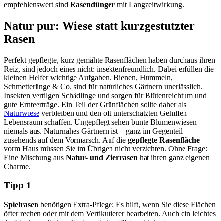
empfehlenswert sind
Rasendünger
mit Langzeitwirkung.
Natur pur: Wiese statt kurzgestutzter
Rasen
Perfekt gepflegte, kurz gemähte Rasenflächen haben durchaus ihren
Reiz, sind jedoch eines nicht: insektenfreundlich. Dabei erfüllen die
kleinen Helfer wichtige Aufgaben. Bienen, Hummeln,
Schmetterlinge & Co. sind für natürliches Gärtnern unerlässlich.
Insekten vertilgen Schädlinge und sorgen für Blütenreichtum und
gute Ernteerträge. Ein Teil der Grünflächen sollte daher als
Naturwiese
verbleiben und den oft unterschätzten Gehilfen
Lebensraum schaffen. Ungepflegt sehen bunte Blumenwiesen
niemals aus. Naturnahes Gärtnern ist – ganz im Gegenteil –
zusehends auf dem Vormarsch. Auf die
gepflegte Rasenfläche
vorm Haus müssen Sie im Übrigen nicht verzichten. Ohne Frage:
Eine Mischung aus
Natur- und Zierrasen
hat ihren ganz eigenen
Charme.
Tipp 1
Spielrasen
benötigen Extra-Pflege: Es hilft, wenn Sie diese Flächen
öfter rechen oder mit dem Vertikutierer bearbeiten. Auch ein leichtes