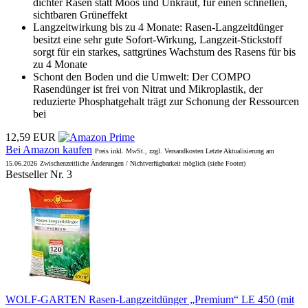
dichter Rasen statt Moos und Unkraut, für einen schnellen,
sichtbaren Grüneffekt
Langzeitwirkung bis zu 4 Monate: Rasen-Langzeitdünger
besitzt eine sehr gute Sofort-Wirkung, Langzeit-Stickstoff
sorgt für ein starkes, sattgrünes Wachstum des Rasens für bis
zu 4 Monate
Schont den Boden und die Umwelt: Der COMPO
Rasendünger ist frei von Nitrat und Mikroplastik, der
reduzierte Phosphatgehalt trägt zur Schonung der Ressourcen
bei
12,59 EUR
Bei Amazon kaufen
Preis inkl. MwSt., zzgl. Versandkosten Letzte Aktualisierung am
15.06.2026
Zwischenzeitliche Änderungen / Nichtverfügbarkeit möglich (siehe Footer)
Bestseller Nr. 3
WOLF-GARTEN Rasen-Langzeitdünger „Premium“ LE 450 (mit