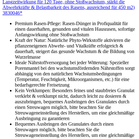
Langzeitwirkung für 120 Tage, ohne Stoßwachstum, stärkt die
Abwehrkräfte & Belastbarkeit des Rasens, ausreichend für 450 m2)
3830046*
Premium Rasen-Pflege: Rasen-Dünger in Profiqualität für
einen dauerhaften, gesunden und vitalen Hausrasen, sofortige
Anfangswirkung ohne Stoßwachstum
Kraft der Natur: Natürliche Phyto-Wirkstoffe aktivieren die
pflanzeneigenen Abwehr- und Vitalkräfte erfolgreich &
dauerhaft, steigert das gesunde Wachstum & die Bildung von
Wurzelmasse
Ideale Nährstoffversorgung bei jeder Witterung: Spezieller
Porenmantel bei den wachstumsfördernden Nährstoffen sorgt
abhängig von den natürlichen Wachstumsbedingungen
(Temperatur, Feuchtigkeit, Mikroorganismen, etc.) für eine
bedarfsgerechte Freisetzung
Kein Verklumpen: Besonders feines und staubfreies Granulat
verklebt & verklumpt nicht, dadurch leicht zu dosieren &
auszubringen, bequemes Ausbringen des Granulates durch
einen Streuwagen möglich, bitte beachten Sie die
Streuwageneinstellung des Herstellers, um eine gleichmäßige
Ausbringung zu garantieren
Bequemes Ausbringen des Granulates durch einen
Streuwagen möglich, bitte beachten Sie die
Streuwageneinstellung des Herstellers, um eine gleichmäßige