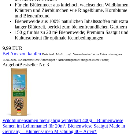
Für ein Blütenmeer aus kniehoch wachsenden Wildblumen,
Kräutern und Zierblümchen wie Ringelblume, Kornblume
und Bienenfreund
Bienenweide aus 100% natürlichen Inhaltsstoffen mit extra
langer Blütezeit, perfekt zum bienenfreundlichen Gärtnern
150 g für bis zu 20 m² Bienenweide; Premium-Saatgut und
Kultursubstrat für optimale Keimbedingungen
9,99 EUR
Bei Amazon kaufen
Preis inkl. MwSt., zzgl. Versandkosten Letzte Aktualisierung am
15.06.2026
Zwischenzeitliche Änderungen / Nichtverfügbarkeit möglich (siehe Footer)
Angebot
Bestseller Nr. 3
Wildblumensamen mehrjährig winterhart 400g – Blumenwiese
Samen im Lehmmantel für 20m², Bienenwiese Saatgut Made in
Germany – Blumensamen Mischung 40+ Arten*