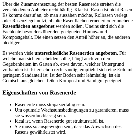
Über die Zusammensetzung der besten Rasenerde streiten die
verschiedenen Anbieter recht häufig. Klar ist, Rasen ist nicht Rasen.
Es kommt darauf an, ob man aussähen möchte, Rollrasen verlegt
oder Rasenziegel nutzt, ob alte Rasenflächen erneuert oder unebene
Rasenflächen ausgeebnet
werden sollen. Uneins sind sich die
Fachleute besonders über den geeigneten Humus- und
Kompostgehalt. Die einen setzen den Anteil höher an, die anderen
niedriger.
Es werden viele
unterschiedliche Rasenerden angeboten.
Für
welche man sich entscheiden sollte, hängt auch von den
Gegebenheiten im Garten ab, etwa davon, welcher Untergrund
vorhanden ist: Ist er schon recht sandig, empfiehlt sich eine Erde mit
geringem Sandanteil ist. Ist der Boden sehr lehmhaltig, ist ein
Gemisch aus gleichen Teilen Kompost und Sand gut geeignet.
Eigenschaften von Rasenerde
Rasenerde muss strapazierfähig sein.
Um optimale Wachstumsbedingungen zu garantieren, muss
sie wasserdurchlässig sein.
Ideal ist, wenn Rasenerde gut strukturstabil ist.
Sie muss so ausgewogen sein, dass das Anwachsen des
Rasens gewährleistet wird.