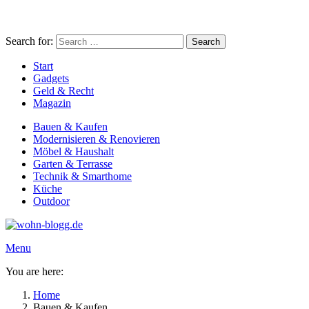
Search for:
Search
Start
Gadgets
Geld & Recht
Magazin
Bauen & Kaufen
Modernisieren & Renovieren
Möbel & Haushalt
Garten & Terrasse
Technik & Smarthome
Küche
Outdoor
Menu
You are here:
Home
Bauen & Kaufen