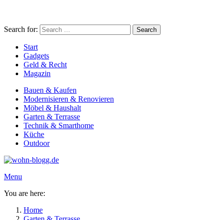
Search for:
Search
Start
Gadgets
Geld & Recht
Magazin
Bauen & Kaufen
Modernisieren & Renovieren
Möbel & Haushalt
Garten & Terrasse
Technik & Smarthome
Küche
Outdoor
Menu
You are here:
Home
Garten & Terrasse