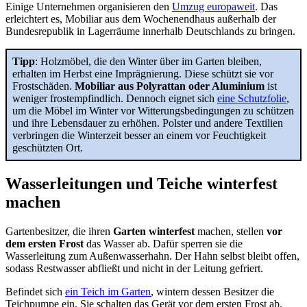
Einige Unternehmen organisieren den
Umzug europaweit
. Das
erleichtert es, Mobiliar aus dem Wochenendhaus außerhalb der
Bundesrepublik in Lagerräume innerhalb Deutschlands zu bringen.
Tipp
: Holzmöbel, die den Winter über im Garten bleiben,
erhalten im Herbst eine Imprägnierung. Diese schützt sie vor
Frostschäden.
Mobiliar aus Polyrattan oder Aluminium
ist
weniger frostempfindlich. Dennoch eignet sich
eine Schutzfolie
,
um die Möbel im Winter vor Witterungsbedingungen zu schützen
und ihre Lebensdauer zu erhöhen. Polster und andere Textilien
verbringen die Winterzeit besser an einem vor Feuchtigkeit
geschützten Ort.
Wasserleitungen und Teiche winterfest
machen
Gartenbesitzer, die ihren
Garten winterfest
machen, stellen
vor
dem ersten Frost
das Wasser ab. Dafür sperren sie die
Wasserleitung zum Außenwasserhahn. Der Hahn selbst bleibt offen,
sodass Restwasser abfließt und nicht in der Leitung gefriert.
Befindet sich
ein Teich im Garten
, wintern dessen Besitzer die
Teichpumpe ein. Sie schalten das Gerät vor dem ersten Frost ab.