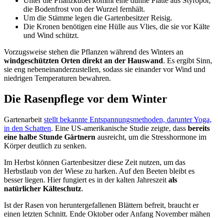
Unter die Pflanzkübel kommt eine dünne Platte aus Styropor,
die Bodenfrost von der Wurzel fernhält.
Um die Stämme legen die Gartenbesitzer Reisig.
Die Kronen benötigen eine Hülle aus Vlies, die sie vor Kälte
und Wind schützt.
Vorzugsweise stehen die Pflanzen während des Winters an
windgeschützten Orten direkt an der Hauswand
. Es ergibt Sinn,
sie eng nebeneinanderzustellen, sodass sie einander vor Wind und
niedrigen Temperaturen bewahren.
Die Rasenpflege vor dem Winter
Gartenarbeit
stellt bekannte Entspannungsmethoden, darunter Yoga,
in den Schatten
. Eine US-amerikanische Studie zeigte, dass
bereits
eine halbe Stunde Gärtnern
ausreicht, um die Stresshormone im
Körper deutlich zu senken.
Im Herbst können Gartenbesitzer diese Zeit nutzen, um das
Herbstlaub von der Wiese zu harken. Auf den Beeten bleibt es
besser liegen. Hier fungiert es in der kalten Jahreszeit
als
natürlicher Kälteschutz
.
Ist der Rasen von heruntergefallenen Blättern befreit, braucht er
einen letzten Schnitt. Ende Oktober oder Anfang November mähen