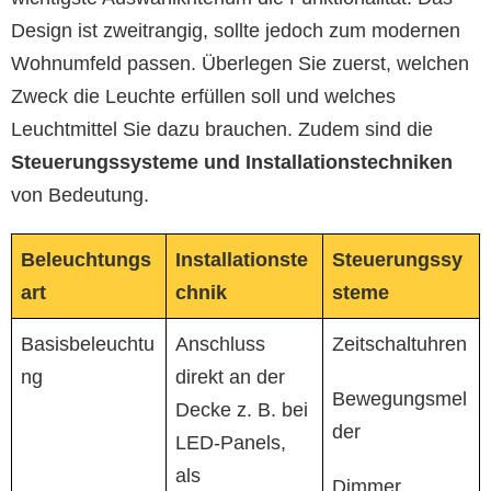
Design ist zweitrangig, sollte jedoch zum modernen
Wohnumfeld passen. Überlegen Sie zuerst, welchen
Zweck die Leuchte erfüllen soll und welches
Leuchtmittel Sie dazu brauchen. Zudem sind die
Steuerungssysteme und Installationstechniken
von Bedeutung.
Beleuchtungs
Installationste
Steuerungssy
art
chnik
steme
Basisbeleuchtu
Anschluss
Zeitschaltuhren
ng
direkt an der
Bewegungsmel
Decke z. B. bei
der
LED-Panels,
als
Dimmer