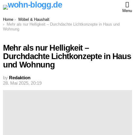
Menu
You are here:
Home
Möbel & Haushalt
Mehr als nur Helligkeit – Durchdachte Lichtkonzepte in Haus und
Wohnung
Mehr als nur Helligkeit –
Durchdachte Lichtkonzepte in Haus
und Wohnung
by
Redaktion
28. Mai 2025, 20:19