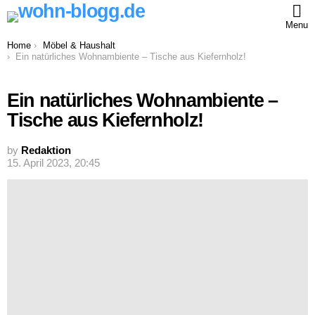
Menu
You are here:
Home
Möbel & Haushalt
Ein natürliches Wohnambiente – Tische aus Kiefernholz!
Ein natürliches Wohnambiente –
Tische aus Kiefernholz!
by
Redaktion
15. April 2023, 20:45