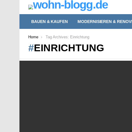
BAUEN & KAUFEN
MODERNISIEREN & RENOV
You are here:
Home
Tag Archives: Einrichtung
EINRICHTUNG
LATEST
STORIES