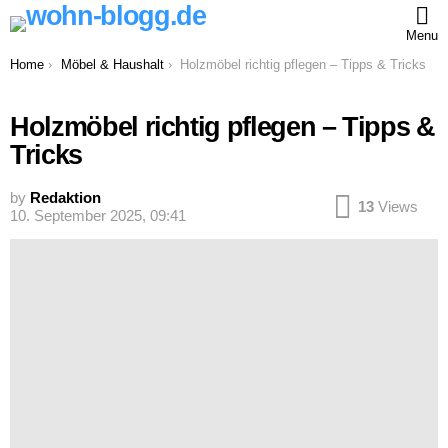
Menu
You are here:
Home
Möbel & Haushalt
Holzmöbel richtig pflegen – Tipps & Tricks
Holzmöbel richtig pflegen – Tipps &
Tricks
by
Redaktion
13
Views
10. September 2025, 09:41