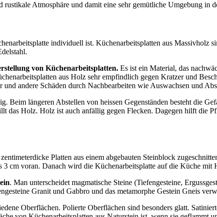
nd rustikale Atmosphäre und damit eine sehr gemütliche Umgebung in d
enarbeitsplatte individuell ist. Küchenarbeitsplatten aus Massivholz sin
Edelstahl.
rstellung von Küchenarbeitsplatten.
Es ist ein Material, das nachwäc
 Küchenarbeitsplatten aus Holz sehr empfindlich gegen Kratzer und Bes
ratzer und andere Schäden durch Nachbearbeiten wie Auswachsen und A
dig. Beim längeren Abstellen von heissen Gegenständen besteht die Gef
t das Holz. Holz ist auch anfällig gegen Flecken. Dagegen hilft die P
entimeterdicke Platten aus einem abgebauten Steinblock zugeschnitten
 3 cm voran. Danach wird die Küchenarbeitsplatte auf die Küche mit H
ein
. Man unterscheidet magmatische Steine (Tiefengesteine, Ergussge
engesteine Granit und Gabbro und das metamorphe Gestein Gneis verw
edene Oberflächen. Polierte Oberflächen sind besonders glatt. Satinier
läche von Küchenarbeitsplatten aus Naturstein ist, wenn sie geflammt u