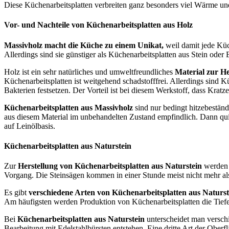
Diese Küchenarbeitsplatten verbreiten ganz besonders viel Wärme u
Vor- und Nachteile von Küchenarbeitsplatten aus Holz
Massivholz macht die Küche zu einem Unikat,
weil damit jede Küch
Allerdings sind sie günstiger als Küchenarbeitsplatten aus Stein oder 
Holz ist ein sehr natürliches und umweltfreundliches
Material zur He
Küchenarbeitsplatten ist weitgehend schadstofffrei. Allerdings sind
Bakterien festsetzen. Der Vorteil ist bei diesem Werkstoff, dass K
Küchenarbeitsplatten aus Massivholz
sind nur bedingt hitzebestän
aus diesem Material im unbehandelten Zustand empfindlich. Dann quill
auf Leinölbasis.
Küchenarbeitsplatten aus Naturstein
Zur
Herstellung von Küchenarbeitsplatten aus Naturstein
werden z
Vorgang. Die Steinsägen kommen in einer Stunde meist nicht mehr als
Es gibt
verschiedene Arten von Küchenarbeitsplatten aus Naturst
Am häufigsten werden Produktion von Küchenarbeitsplatten die Tief
Bei
Küchenarbeitsplatten aus Naturstein
unterscheidet man verschi
Bearbeitung mit Edelstahlbürsten entstehen. Eine dritte Art der Oberf