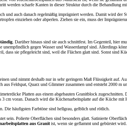
hritt werden scharfe Kanten in dieser Struktur durch die Behandlung mi
ch und auch danach regelmäßig imprägniert werden. Damit wird der Ste
sertropfen einziehen oder abperlen. Ziehen sie ein, muss der Imprägnie
ständig
. Darüber hinaus sind sie auch schnittfest. Im Gegenteil, hier 
sie unempfindlich gegen Wasser und Wasserdampf sind. Allerdings könn
eil, dass sie pflegeleicht sind, weil die Flächen glatt sind. Sonst sind
Steinen und nimmt deshalb nur in sehr geringem Maß Flüssigkeit auf. Auße
sich aus Feldspat, Quarz und Glimmer zusammen und entsteht 2000 m un
meterdicke Platten aus einem abgebauten Granitblock zugeschnitten. D
 3 cm voran. Danach wird die Küchenarbeitsplatte auf die Küche mit H
. Die häufigsten Farbtöne sind hellgrau, gelblich und rötlich.
tet sein. Polierte Oberflächen sind besonders glatt. Satinierte Oberflä
arbeitsplatten aus Granit
ist, wenn sie geflammt und gebürstet wird.