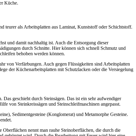
er Küche.
d teurer als Arbeitsplatten aus Laminat, Kunststoff oder Schichtstoff.
hst und damit nachhaltig ist. Auch die Entsorgung dieser
chädigungen durch Schnitte. Hier können sich schnell Schmutz und
bschleifen behoben werden können.
ahr von Verfärbungen. Auch gegen Flüssigkeiten sind Arbeitsplatten
flege der Küchenarbeitsplatten mit Schutzlacken oder die Versiegelung
. Das geschieht durch Steinsägen. Das ist ein sehr aufwendiger
ilfe von Steinkreissägen und Steinschleifmaschinen angepasst.
steine), Sedimentgesteine (Konglomerat) und Metamorphe Gesteine.
endet.
te Oberflächen nennt man rauhe Steinoberflächen, die durch die
nd gebürstet wird. Durch die Bearbeitung mit Feuer wird hier eine