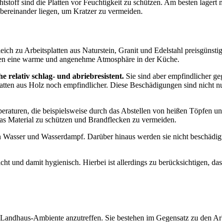
tstoff sind die Platten vor Feuchtigkeit zu schützen. Am besten lager
übereinander liegen, um Kratzer zu vermeiden.
eich zu Arbeitsplatten aus Naturstein, Granit und Edelstahl preisgünstig
reiten eine warme und angenehme Atmosphäre in der Küche.
 relativ schlag- und abriebresistent.
Sie sind aber empfindlicher geg
splatten aus Holz noch empfindlicher. Diese Beschädigungen sind nicht n
peraturen, die beispielsweise durch das Abstellen von heißen Töpfen und
das Material zu schützen und Brandflecken zu vermeiden.
 Wasser und Wasserdampf. Darüber hinaus werden sie nicht beschädigt
cht und damit hygienisch. Hierbei ist allerdings zu berücksichtigen, das
Landhaus-Ambiente anzutreffen. Sie bestehen im Gegensatz zu den Arbe