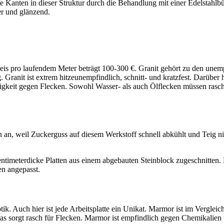
fe Kanten in dieser Struktur durch die Behandlung mit einer Edelstahl
er und glänzend.
reis pro laufendem Meter beträgt 100-300 €. Granit gehört zu den unem
Granit ist extrem hitzeunempfindlich, schnitt- und kratzfest. Darüber hi
ligkeit gegen Flecken. Sowohl Wasser- als auch Ölflecken müssen rasch
n an, weil Zuckerguss auf diesem Werkstoff schnell abkühlt und Teig ni
timeterdicke Platten aus einem abgebauten Steinblock zugeschnitten. 
en angepasst.
k. Auch hier ist jede Arbeitsplatte ein Unikat. Marmor ist im Vergleich 
as sorgt rasch für Flecken. Marmor ist empfindlich gegen Chemikalien 