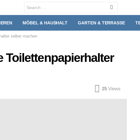
Search
for:
IEREN
MÖBEL & HAUSHALT
GARTEN & TERRASSE
T
rhalter selber machen
e Toilettenpapierhalter
25
Views