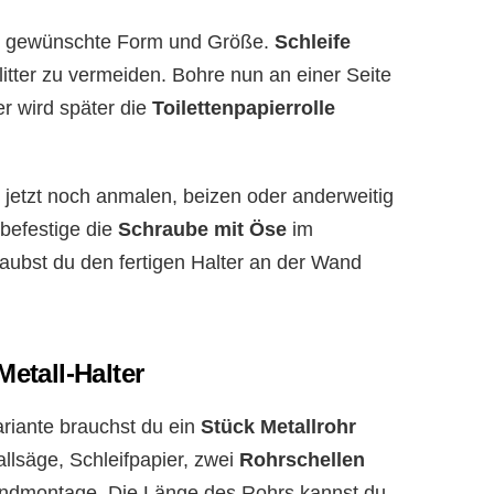
ne gewünschte Form und Größe.
Schleife
litter zu vermeiden. Bohre nun an einer Seite
er wird später die
Toilettenpapierrolle
 jetzt noch anmalen, beizen oder anderweitig
 befestige die
Schraube mit Öse
im
ubst du den fertigen Halter an der Wand
Metall-Halter
Variante brauchst du ein
Stück Metallrohr
allsäge, Schleifpapier, zwei
Rohrschellen
ndmontage. Die Länge des Rohrs kannst du