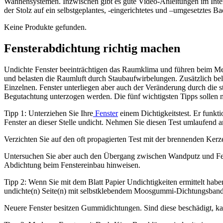
Wannensystemen. Inzwischen gibt es gute Video-Anleitungen im Interne
der Stolz auf ein selbstgeplantes, -eingerichtetes und –umgesetztes B
Keine Produkte gefunden.
Fensterabdichtung richtig machen
Undichte Fenster beeinträchtigen das Raumklima und führen beim Me
und belasten die Raumluft durch Staubaufwirbelungen. Zusätzlich be
Einzelnen. Fenster unterliegen aber auch der Veränderung durch die
Begutachtung unterzogen werden. Die fünf wichtigsten Tipps sollen n
Tipp 1: Unterziehen Sie Ihre
Fenster
einem Dichtigkeitstest. Er funkti
Fenster an dieser Stelle undicht. Nehmen Sie diesen Test umlaufend am
Verzichten Sie auf den oft propagierten Test mit der brennenden Kerz
Untersuchen Sie aber auch den Übergang zwischen Wandputz und Fens
Abdichtung beim Fenstereinbau hinweisen.
Tipp 2: Wenn Sie mit dem Blatt Papier Undichtigkeiten ermittelt hab
undichte(n) Seite(n) mit selbstklebendem Moosgummi-Dichtungsband 
Neuere Fenster besitzen Gummidichtungen. Sind diese beschädigt, k