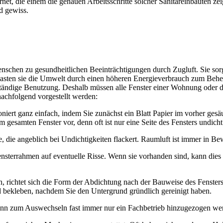
t, die einem die genauen Arbeitsschritte solcher Sanitäreinbauten zeig
ad gewiss.
nschen zu gesundheitlichen Beeinträchtigungen durch Zugluft. Sie so
lasten sie die Umwelt durch einen höheren Energieverbrauch zum Behe
 ständige Benutzung. Deshalb müssen alle Fenster einer Wohnung oder 
achfolgend vorgestellt werden:
oniert ganz einfach, indem Sie zunächst ein Blatt Papier im vorher gesäu
 gesamten Fenster vor, denn oft ist nur eine Seite des Fensters undicht
e, die angeblich bei Undichtigkeiten flackert. Raumluft ist immer in B
terrahmen auf eventuelle Risse. Wenn sie vorhanden sind, kann dies
en, richtet sich die Form der Abdichtung nach der Bauweise des Fenst
bekleben, nachdem Sie den Untergrund gründlich gereinigt haben.
ann zum Auswechseln fast immer nur ein Fachbetrieb hinzugezogen we