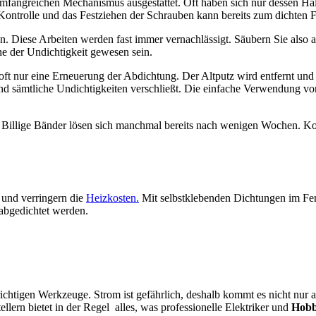
fangreichen Mechanismus ausgestattet. Oft haben sich nur dessen Halt
Kontrolle und das Festziehen der Schrauben kann bereits zum dichten F
en. Diese Arbeiten werden fast immer vernachlässigt. Säubern Sie also 
he der Undichtigkeit gewesen sein.
ft nur eine Erneuerung der Abdichtung. Der Altputz wird entfernt und 
und sämtliche Undichtigkeiten verschließt. Die einfache Verwendung 
llige Bänder lösen sich manchmal bereits nach wenigen Wochen. Kontr
 und verringern die
Heizkosten.
Mit selbstklebenden Dichtungen im Fe
abgedichtet werden.
richtigen Werkzeuge. Strom ist gefährlich, deshalb kommt es nicht nur 
ern bietet in der Regel alles, was professionelle Elektriker und
Hobb