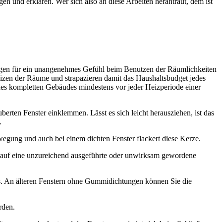
en und erklären. Wer sich also an diese Arbeiten herantraut, dem ist
rgen für ein unangenehmes Gefühl beim Benutzen der Räumlichkeiten
izen der Räume und strapazieren damit das Haushaltsbudget jedes
des kompletten Gebäudes mindestens vor jeder Heizperiode einer
berten Fenster einklemmen. Lässt es sich leicht herausziehen, ist das
.
ewegung und auch bei einem dichten Fenster flackert diese Kerze.
 auf eine unzureichend ausgeführte oder unwirksam gewordene
ers. An älteren Fenstern ohne Gummidichtungen können Sie die
rden.