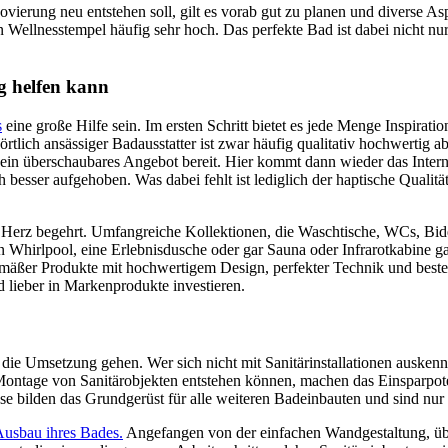
erung neu entstehen soll, gilt es vorab gut zu planen und diverse Asp
 Wellnesstempel häufig sehr hoch. Das perfekte Bad ist dabei nicht n
g helfen kann
s
eine große Hilfe sein. Im ersten Schritt bietet es jede Menge Inspira
tlich ansässiger Badausstatter ist zwar häufig qualitativ hochwertig a
 ein überschaubares Angebot bereit. Hier kommt dann wieder das Intern
lich besser aufgehoben. Was dabei fehlt ist lediglich der haptische Qua
as Herz begehrt. Umfangreiche Kollektionen, die Waschtische, WCs, Bid
hirlpool, eine Erlebnisdusche oder gar Sauna oder Infrarotkabine gan
emäßer Produkte mit hochwertigem Design, perfekter Technik und bester
d lieber in Markenprodukte investieren.
ie Umsetzung gehen. Wer sich nicht mit Sanitärinstallationen auskenn
 Montage von Sanitärobjekten entstehen können, machen das Einsparpote
diese bilden das Grundgerüst für alle weiteren Badeinbauten und sind n
Ausbau ihres Bades.
Angefangen von der einfachen Wandgestaltung, übe