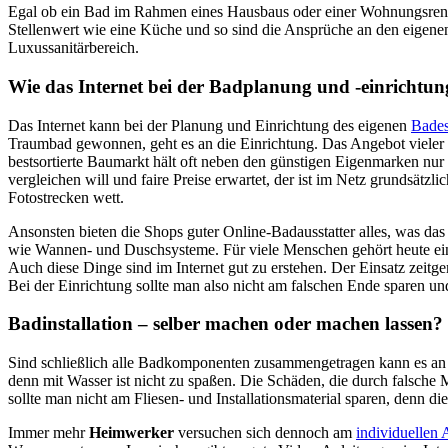
Egal ob ein Bad im Rahmen eines Hausbaus oder einer Wohnungsrenovi
Stellenwert wie eine Küche und so sind die Ansprüche an den eigenen
Luxussanitärbereich.
Wie das Internet bei der Badplanung und -einrichtun
Das Internet kann bei der Planung und Einrichtung des eigenen
Bade
Traumbad gewonnen, geht es an die Einrichtung. Das Angebot vieler ör
bestsortierte Baumarkt hält oft neben den günstigen Eigenmarken nur
vergleichen will und faire Preise erwartet, der ist im Netz grundsätz
Fotostrecken wett.
Ansonsten bieten die Shops guter Online-Badausstatter alles, was d
wie Wannen- und Duschsysteme. Für viele Menschen gehört heute ein W
Auch diese Dinge sind im Internet gut zu erstehen. Der Einsatz zeitg
Bei der Einrichtung sollte man also nicht am falschen Ende sparen un
Badinstallation – selber machen oder machen lassen?
Sind schließlich alle Badkomponenten zusammengetragen kann es an d
denn mit Wasser ist nicht zu spaßen. Die Schäden, die durch falsche
sollte man nicht am Fliesen- und Installationsmaterial sparen, denn 
Immer mehr
Heimwerker
versuchen sich dennoch am
individuellen 