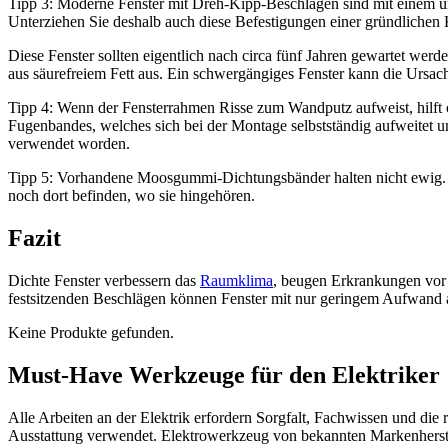
Tipp 3: Moderne Fenster mit Dreh-Kipp-Beschlägen sind mit einem um
Unterziehen Sie deshalb auch diese Befestigungen einer gründlichen 
Diese Fenster sollten eigentlich nach circa fünf Jahren gewartet werd
aus säurefreiem Fett aus. Ein schwergängiges Fenster kann die Ursac
Tipp 4: Wenn der Fensterrahmen Risse zum Wandputz aufweist, hilft o
Fugenbandes, welches sich bei der Montage selbstständig aufweitet 
verwendet worden.
Tipp 5: Vorhandene Moosgummi-Dichtungsbänder halten nicht ewig. Bi
noch dort befinden, wo sie hingehören.
Fazit
Dichte Fenster verbessern das
Raumklima
, beugen Erkrankungen vor
festsitzenden Beschlägen können Fenster mit nur geringem Aufwand 
Keine Produkte gefunden.
Must-Have Werkzeuge für den Elektriker
Alle Arbeiten an der Elektrik erfordern Sorgfalt, Fachwissen und die 
Ausstattung verwendet. Elektrowerkzeug von bekannten Markenherstell