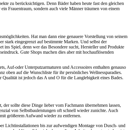
ekte zu berücksichtigen. Denn Bäder haben heute fast den gleichen
ur ein Frauentraum, sondern auch viele Männer träumen von einem
tionsmöglichkeiten. Hat man dann eine genauere Vorstellung von seinem
ber stark eingegrenzt auf bestimmte Marken. Und selbst der
et ins Spiel, denn wer das Besondere sucht, Hersteller und Produkte
litätseindruck. Gute Shops machen dies aber mit hochauflösenden
ets, Auf-oder Unterputzarmaturen und Accessoires enthalten genauso
z oben auf die Wunschliste für ihr persönliches Wellnessparadies.
 Qualität ist jedoch das A und O für die Langlebigkeit eines Bades.
t, der sollte diese Dinge lieber vom Fachmann übernehmen lassen,
nzial von Selbstbauleistungen oft schnell wieder zunichte. Auch
ur mit größerem Aufwand wieder zu entfernen.
r Lichtinstallationen bis zur aufwendigen Montage von Dusch- und