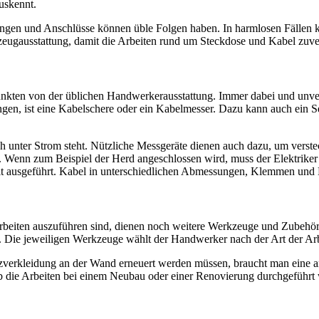
uskennt.
tungen und Anschlüsse können üble Folgen haben. In harmlosen Fällen
eugausstattung, damit die Arbeiten rund um Steckdose und Kabel zuverl
 Punkten von der üblichen Handwerkerausstattung. Immer dabei und unve
gen, ist eine Kabelschere oder ein Kabelmesser. Dazu kann auch ein 
och unter Strom steht. Nützliche Messgeräte dienen auch dazu, um vers
 Wenn zum Beispiel der Herd angeschlossen wird, muss der Elektriker
it ausgeführt. Kabel in unterschiedlichen Abmessungen, Klemmen und K
Arbeiten auszuführen sind, dienen noch weitere Werkzeuge und Zubehör
n. Die jeweiligen Werkzeuge wählt der Handwerker nach der Art der A
verkleidung an der Wand erneuert werden müssen, braucht man eine and
ob die Arbeiten bei einem Neubau oder einer Renovierung durchgeführt