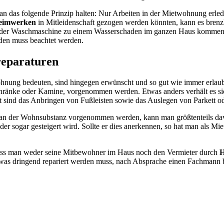
an das folgende Prinzip halten: Nur Arbeiten in der Mietwohnung erled
Heimwerken
in Mitleidenschaft gezogen werden könnten, kann es brenzl
s der Waschmaschine zu einem Wasserschaden im ganzen Haus kommen 
nden muss beachtet werden.
reparaturen
ohnung bedeuten, sind hingegen erwünscht und so gut wie immer erlaubt
chränke oder Kamine, vorgenommen werden. Etwas anders verhält es sic
 sind das Anbringen von Fußleisten sowie das Auslegen von Parkett o
n der Wohnsubstanz vorgenommen werden, kann man größtenteils davon
ogar gesteigert wird. Sollte er dies anerkennen, so hat man als Miete
dass man weder seine Mitbewohner im Haus noch den Vermieter durch
H
as dringend repariert werden muss, nach Absprache einen Fachmann be