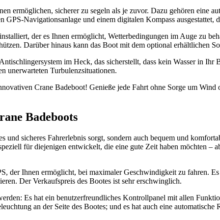
en ermöglichen, sicherer zu segeln als je zuvor. Dazu gehören eine au
rten GPS-Navigationsanlage und einem digitalen Kompass ausgestattet, di
installiert, der es Ihnen ermöglicht, Wetterbedingungen im Auge zu beh
hützen. Darüber hinaus kann das Boot mit dem optional erhältlichen S
ntischlingersystem im Heck, das sicherstellt, dass kein Wasser in Ihr B
ren unerwarteten Turbulenzsituationen.
innovativen Crane Badeboot! Genieße jede Fahrt ohne Sorge um Wind
Crane Badeboots
s und sicheres Fahrerlebnis sorgt, sondern auch bequem und komfortabel
ell für diejenigen entwickelt, die eine gute Zeit haben möchten – abe
, der Ihnen ermöglicht, bei maximaler Geschwindigkeit zu fahren. Es ha
eren. Der Verkaufspreis des Bootes ist sehr erschwinglich.
rden: Es hat ein benutzerfreundliches Kontrollpanel mit allen Funktion
leuchtung an der Seite des Bootes; und es hat auch eine automatische