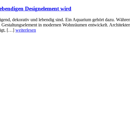
bendigen Designelement wird
higend, dekorativ und lebendig sind. Ein Aquarium gehört dazu. Während
n Gestaltungselement in modernen Wohnräumen entwickelt. Architekten u
igt, […]
weiterlesen