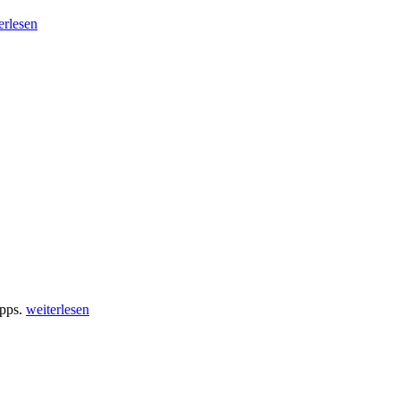
erlesen
ipps.
weiterlesen