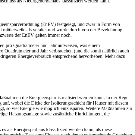
schluss als Niedrigenergiehaus klassifiziert werden kann.
ergieeinsparverordnung (EnEV) festgelegt, und zwar in Form von
lt mittlerweile als veraltet und wurde durch von der Bezeichnung
enzwerte der EnEV gelten immer noch.
en pro Quadratmeter und Jahr aufweisen, was einem
pro Quadratmeter und Jahr verbrauchen (und die somit natürlich auch
 niedrigeren Energieverbrauch entsprechend hervorheben. Mehr dazu
 Maßnahmen die Energieersparnis realisiert werden kann. In der Regel
 auf, wobei die Dicke der Isolierungsschicht für Häuser mit diesem
trägt, so viel Energie wie möglich einzusparen. Weitere Maßnahmen zur
ige Heizungsanlage sowie zusätzliche Einrichtungen, die
 es als Energiesparhaus klassifiziert werden kann, als diese
umfangreiche Tests zum Einsatz, nach denen entsprechende Gutachten