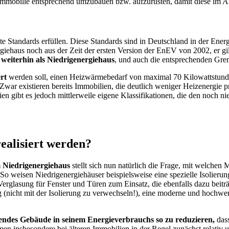
 Immobilie entsprechend umzubauen bzw. aufzurüsten, damit diese im An
gte Standards erfüllen. Diese Standards sind in Deutschland in der En
giehaus noch aus der Zeit der ersten Version der EnEV von 2002, er gi
 weiterhin als Niedrigenergiehaus
, und auch die entsprechenden Gr
rt
werden soll, einen Heizwärmebedarf von maximal 70 Kilowattstund
Zwar existieren bereits Immobilien, die deutlich weniger Heizenergie 
ien gibt es jedoch mittlerweile eigene Klassifikationen, die den noch
ealisiert werden?
 Niedrigenergiehaus
stellt sich nun natürlich die Frage, mit welchen
 weisen Niedrigenergiehäuser beispielsweise eine spezielle Isolierung
 Verglasung für Fenster und Türen zum Einsatz, die ebenfalls dazu bei
icht mit der Isolierung zu verwechseln!), eine moderne und hochwert
endes Gebäude in seinem Energieverbrauchs so zu reduzieren,
dass
 insbesondere bei älteren Immobilien in der Regel zunächst relativ 