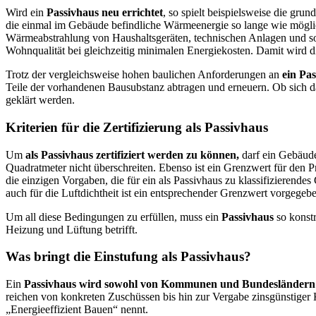
Wird ein
Passivhaus neu errichtet
, so spielt beispielsweise die gru
die einmal im Gebäude befindliche Wärmeenergie so lange wie mögl
Wärmeabstrahlung von Haushaltsgeräten, technischen Anlagen und so
Wohnqualität bei gleichzeitig minimalen Energiekosten. Damit wird di
Trotz der vergleichsweise hohen baulichen Anforderungen an
ein Pa
Teile der vorhandenen Bausubstanz abtragen und erneuern. Ob sich da
geklärt werden.
Kriterien für die Zertifizierung als Passivhaus
Um
als Passivhaus zertifiziert werden zu können,
darf ein Gebäude
Quadratmeter nicht überschreiten. Ebenso ist ein Grenzwert für den
die einzigen Vorgaben, die für ein als Passivhaus zu klassifizierende
auch für die Luftdichtheit ist ein entsprechender Grenzwert vorgegeb
Um all diese Bedingungen zu erfüllen, muss ein
Passivhaus
so konst
Heizung und Lüftung betrifft.
Was bringt die Einstufung als Passivhaus?
Ein
Passivhaus wird sowohl von Kommunen und Bundesländern al
reichen von konkreten Zuschüssen bis hin zur Vergabe zinsgünstiger 
„Energieeffizient Bauen“ nennt.