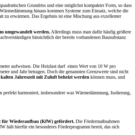
en quadratischen Grundriss und eine möglichst kompakter Form, so dass
elle Wärmedämmung hinaus kommen Systeme zum Einsatz, welche die
 zu erwärmen. Das Ergebnis ist eine Mischung aus exzellenter
orm umgewandelt werden.
Allerdings muss man dafür häufig größere
Sachverständigen hinsichtlich der bereits vorhandenen Bausubstanz
ter aufweisen. Die Heizlast darf einen Wert von 10 W pro
meter und Jahr betragen. Doch die genannten Grenzwerte sind nicht
 kalten Jahreszeit mit Zuluft beheizt werden
können muss, und
n perfekt harmoniert, insbesondere was Wärmedämmung, Isolierung,
 für Wiederaufbau (KfW) gefördert.
Die Fördermaßnahmen
fW hält hierfür ein besonderes Förderprogramm bereit, das sich