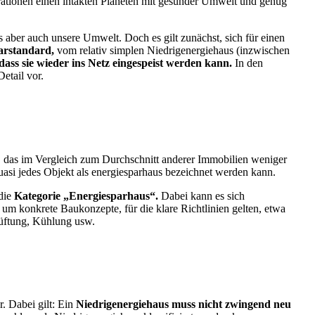
ationen einen intakten Planeten mit gesunder Umwelt und genug
its aber auch unsere Umwelt. Doch es gilt zunächst, sich für einen
arstandard,
vom relativ simplen Niedrigenergiehaus (inzwischen
 dass sie wieder ins Netz eingespeist werden kann.
In den
etail vor.
de, das im Vergleich zum Durchschnitt anderer Immobilien weniger
uasi jedes Objekt als energiesparhaus bezeichnet werden kann.
 die
Kategorie „Energiesparhaus“.
Dabei kann es sich
 um konkrete Baukonzepte, für die klare Richtlinien gelten, etwa
Lüftung, Kühlung usw.
r. Dabei gilt: Ein
Niedrigenergiehaus muss nicht zwingend neu