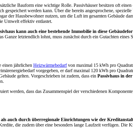
ndsätzliche Bauform eine wichtige Rolle. Passivhäuser besitzen oft ein
ich gespeichert werden kann. Über die bereits angesprochene, spezi
gar der Hausbewohner nutzen, um die Luft im gesamten Gebäude damit
e Umwelt effektiv entlastet.
ssivhaus kann auch eine bestehende Immobilie in diese Gebäudef
s Ganze letztendlich lohnt, muss zunächst durch ein Gutachten eines 
 einen jährlichen
Heizwärmebedarf
von maximal 15 kWh pro Quadratme
 Primärenergiebedarf vorgegeben, er darf maximal 120 kWh pro Quadrat
s Gebäude gelten. Vorgeschrieben ist zudem, dass ein
Passivhaus in der
en.
ruiert werden, dass das Zusammenspiel der verschiedenen Komponente
s auch durch überregionale Einrichtungen wie der Kreditanstalt
Kredite, die zudem über eine besonders lange Laufzeit verfügen. Die K