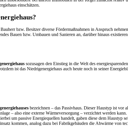
ergiehaus einschätzen.
genergiehaus?
 Bauherr bzw. Besitzer diverse Fördermaßnahmen in Anspruch nehmen. S
endes Bauen bzw. Umbauen und Sanieren an, darüber hinaus existieren 
rigenergiehaus
sozusagen den Einstieg in die Welt des energiesparenden
tzdem ist das Niedrigenergiehaus auch heute noch in seiner Energiebila
igenergiehauses
bezeichnen – das Passivhaus. Dieser Haustyp ist vor a
age – also eine externe Wärmeversorgung – verzichtet werden kann. D
ierbei um passive Energiequellen handelt, gaben diese dem Haustyp se
insatz kommen, analog dazu bei Fabrikgebäuden die Abwärme von tec