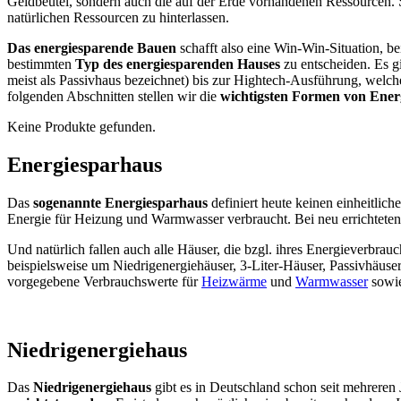
Geldbeutel, sondern auch die auf der Erde vorhandenen Ressourcen. S
natürlichen Ressourcen zu hinterlassen.
Das energiesparende Bauen
schafft also eine Win-Win-Situation, bei
bestimmten
Typ des energiesparenden Hauses
zu entscheiden. Es g
meist als Passivhaus bezeichnet) bis zur Hightech-Ausführung, welc
folgenden Abschnitten stellen wir die
wichtigsten Formen von Ener
Keine Produkte gefunden.
Energiesparhaus
Das
sogenannte Energiesparhaus
definiert heute keinen einheitlic
Energie für Heizung und Warmwasser verbraucht. Bei neu errichteten I
Und natürlich fallen auch alle Häuser, die bzgl. ihres Energieverbrau
beispielsweise um Niedrigenergiehäuser, 3-Liter-Häuser, Passivhäuser 
vorgegebene Verbrauchswerte für
Heizwärme
und
Warmwasser
sowie
Niedrigenergiehaus
Das
Niedrigenergiehaus
gibt es in Deutschland schon seit mehreren J