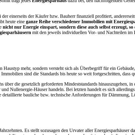
omit trägt jedes
Energiesparhaus
dazu bei, den nachfolgenden Gener
 der einerseits der Käufer bzw. Bauherr finanziell profitiert, andererse
ibt heute eine
ganze Reihe verschiedener Immobilien mit Energiesp
he
nicht nur Energie einspart, sondern diese auch selbst erzeugt, so
giesparhäusern
mit den jeweils individuellen Vor- und Nachteilen im D
hen Haustyp mehr, sondern versteht sich als Überbegriff für ein Gebäu
mmobilien sind die Standards bis heute so weit fortgeschritten, dass q
chs über die gesetzlich geforderten Mindeststandards hinauszugehen, in
und Nullenergie-Häuser handeln. Bei letzten handelt es sich allerdings
 detaillierte bauliche bzw. technische Anforderungen für Dämmung, 
ahrzehnten. Es stellt sozusagen den Urvater aller Energiesparhäuser da