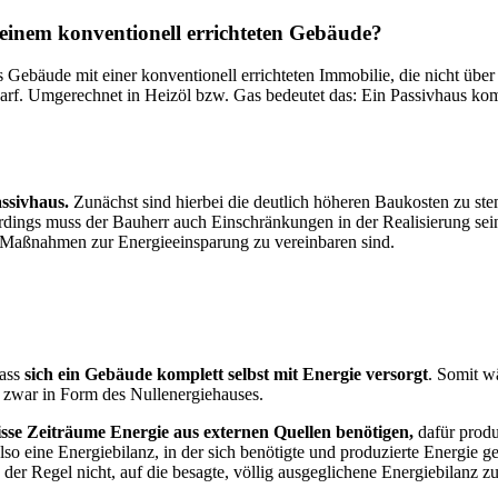
u einem konventionell errichteten Gebäude?
es Gebäude mit einer konventionell errichteten Immobilie, die nicht üb
darf. Umgerechnet in Heizöl bzw. Gas bedeutet das: Ein Passivhaus ko
ssivhaus.
Zunächst sind hierbei die deutlich höheren Baukosten zu ste
erdings muss der Bauherr auch Einschränkungen in der Realisierung sei
 Maßnahmen zur Energieeinsparung zu vereinbaren sind.
dass
sich ein Gebäude komplett selbst mit Energie versorgt
. Somit w
 zwar in Form des Nullenergiehauses.
sse Zeiträume Energie aus externen Quellen benötigen,
dafür produ
lso eine Energiebilanz, in der sich benötigte und produzierte Energie 
n der Regel nicht, auf die besagte, völlig ausgeglichene Energiebilan