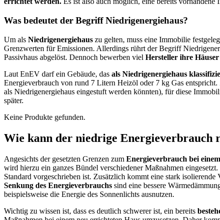
errichtet werden.
Es ist also auch möglich, eine bereits vorhandene
Was bedeutet der Begriff Niedrigenergiehaus?
Um als
Niedrigenergiehaus
zu gelten, muss eine Immobilie festgele
Grenzwerten für Emissionen. Allerdings rührt der Begriff Niedrigener
Passivhaus abgelöst. Dennoch bewerben viel
Hersteller ihre Häuser
Laut EnEV darf ein Gebäude, das
als Niedrigenergiehaus klassifizie
Energieverbrauch von rund 7 Litern Heizöl oder 7 kg Gas entspricht. 
als Niedrigenergiehaus eingestuft werden könnten), für diese Immobil
später.
Keine Produkte gefunden.
Wie kann der niedrige Energieverbrauch r
Angesichts der gesetzten Grenzen zum
Energieverbrauch bei einem
wird hierzu ein ganzes Bündel verschiedener Maßnahmen eingesetzt. So
Standard vorgeschrieben ist. Zusätzlich kommt eine stark isolierende
Senkung des Energieverbrauchs
sind eine bessere Wärmedämmung (n
beispielsweise die Energie des Sonnenlichts ausnutzen.
Wichtig zu wissen ist, dass es deutlich schwerer ist, ein bereits
besteh
Maßnahmen bei einem neu errichteten Haus umzusetzen. Daher kommen