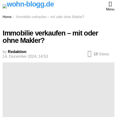
Menu
You are here:
Home
Immobilie verkaufen – mit oder ohne Makler?
Immobilie verkaufen – mit oder
ohne Makler?
by
Redaktion
18
Views
14. Dezember 2024, 14:53