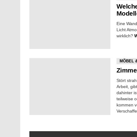
Welche
Modell
Eine Wand
Licht Atm
wirklich?
MÖBEL 
Zimmer
Stört stra
Arbeit, g
dahinter i
teilweise
kommen ver
Verschaff