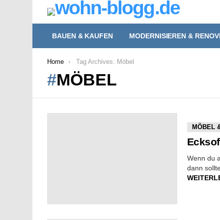
BAUEN & KAUFEN
MODERNISIEREN & RENOV
You are here:
Home
Tag Archives: Möbel
MÖBEL
MORE
MÖBEL 
STORIES
Ecksof
Wenn du au
dann sollt
WEITERL