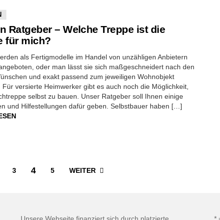
N
n Ratgeber – Welche Treppe ist die
e für mich?
erden als Fertigmodelle im Handel von unzähligen Anbietern
angeboten, oder man lässt sie sich maßgeschneidert nach den
ünschen und exakt passend zum jeweiligen Wohnobjekt
. Für versierte Heimwerker gibt es auch noch die Möglichkeit,
htreppe selbst zu bauen. Unser Ratgeber soll Ihnen einige
n und Hilfestellungen dafür geben. Selbstbauer haben […]
ESEN
4
WEITER
3
5
Unsere Webseite finanziert sich durch platzierte
*