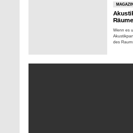
MAGAZI
Akusti
Räum
Wenn es u
Akustikpan
des Raums