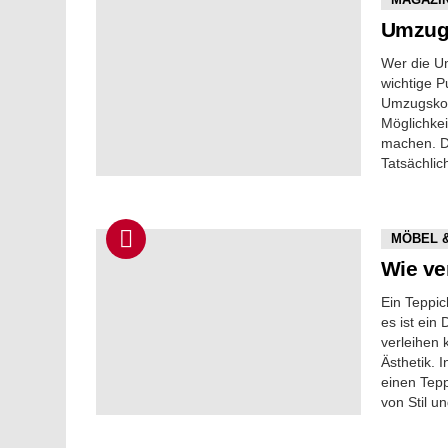
Umzugs
Wer die U
wichtige 
Umzugskost
Möglichkei
machen. Da
Tatsächli
MÖBEL 
Wie ve
Ein Teppic
es ist ein
verleihen 
Ästhetik. 
einen Tep
von Stil u