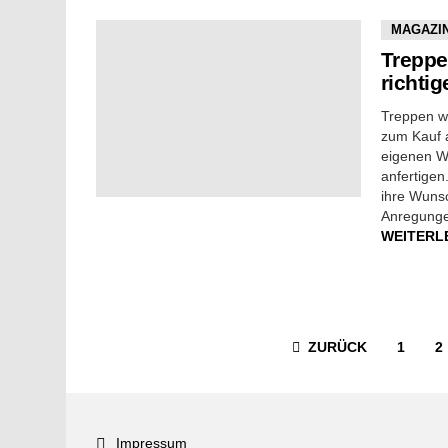
MAGAZI
Treppe
richtig
Treppen w
zum Kauf 
eigenen W
anfertigen
ihre Wunsc
Anregunge
WEITERL
ZURÜCK
1
2
Impressum