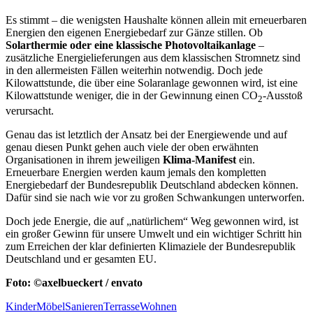
Es stimmt – die wenigsten Haushalte können allein mit erneuerbaren
Energien den eigenen Energiebedarf zur Gänze stillen. Ob
Solarthermie oder eine klassische Photovoltaikanlage
–
zusätzliche Energielieferungen aus dem klassischen Stromnetz sind
in den allermeisten Fällen weiterhin notwendig. Doch jede
Kilowattstunde, die über eine Solaranlage gewonnen wird, ist eine
Kilowattstunde weniger, die in der Gewinnung einen CO
-Ausstoß
2
verursacht.
Genau das ist letztlich der Ansatz bei der Energiewende und auf
genau diesen Punkt gehen auch viele der oben erwähnten
Organisationen in ihrem jeweiligen
Klima-Manifest
ein.
Erneuerbare Energien werden kaum jemals den kompletten
Energiebedarf der Bundesrepublik Deutschland abdecken können.
Dafür sind sie nach wie vor zu großen Schwankungen unterworfen.
Doch jede Energie, die auf „natürlichem“ Weg gewonnen wird, ist
ein großer Gewinn für unsere Umwelt und ein wichtiger Schritt hin
zum Erreichen der klar definierten Klimaziele der Bundesrepublik
Deutschland und er gesamten EU.
Foto: ©axelbueckert / envato
Kinder
Möbel
Sanieren
Terrasse
Wohnen