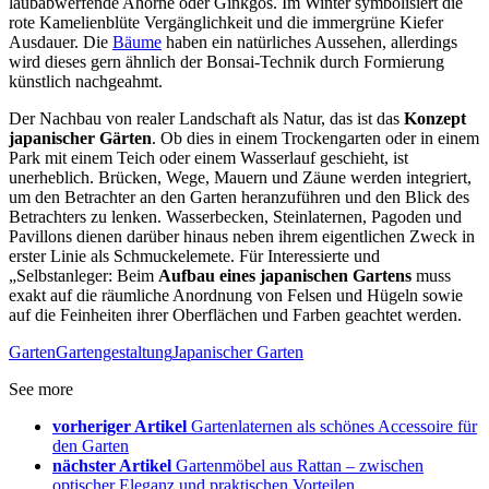
laubabwerfende Ahorne oder Ginkgos. Im Winter symbolisiert die
rote Kamelienblüte Vergänglichkeit und die immergrüne Kiefer
Ausdauer. Die
Bäume
haben ein natürliches Aussehen, allerdings
wird dieses gern ähnlich der Bonsai-Technik durch Formierung
künstlich nachgeahmt.
Der Nachbau von realer Landschaft als Natur, das ist das
Konzept
japanischer Gärten
. Ob dies in einem Trockengarten oder in einem
Park mit einem Teich oder einem Wasserlauf geschieht, ist
unerheblich. Brücken, Wege, Mauern und Zäune werden integriert,
um den Betrachter an den Garten heranzuführen und den Blick des
Betrachters zu lenken. Wasserbecken, Steinlaternen, Pagoden und
Pavillons dienen darüber hinaus neben ihrem eigentlichen Zweck in
erster Linie als Schmuckelemete. Für Interessierte und
„Selbstanleger: Beim
Aufbau eines japanischen Gartens
muss
exakt auf die räumliche Anordnung von Felsen und Hügeln sowie
auf die Feinheiten ihrer Oberflächen und Farben geachtet werden.
Garten
Gartengestaltung
Japanischer Garten
See more
vorheriger Artikel
Gartenlaternen als schönes Accessoire für
den Garten
nächster Artikel
Gartenmöbel aus Rattan – zwischen
optischer Eleganz und praktischen Vorteilen