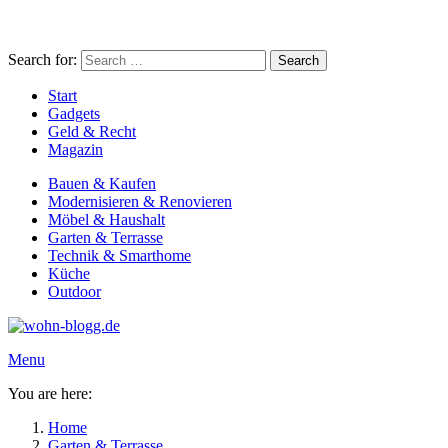
Search for:
Search
Start
Gadgets
Geld & Recht
Magazin
Bauen & Kaufen
Modernisieren & Renovieren
Möbel & Haushalt
Garten & Terrasse
Technik & Smarthome
Küche
Outdoor
Menu
You are here:
Home
Garten & Terrasse