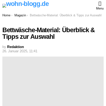
Menu
You are here:
Home
Magazin
Bettwäsche-Material: Überblick & Tipps zur Auswahl
Bettwäsche-Material: Überblick &
Tipps zur Auswahl
by
Redaktion
26. Januar 2025, 11:41