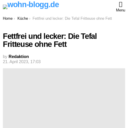
Menu
You are here:
Home
Küche
Fettfrei und lecker: Die Tefal Fritteuse ohne Fett
Fettfrei und lecker: Die Tefal
Fritteuse ohne Fett
by
Redaktion
21. April 2023, 17:03