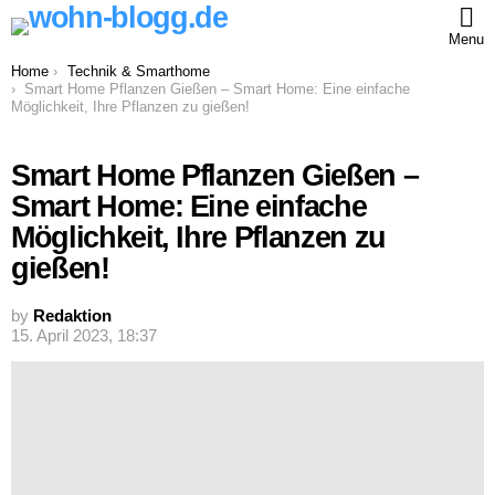
Menu
You are here:
Home
Technik & Smarthome
Smart Home Pflanzen Gießen – Smart Home: Eine einfache
Möglichkeit, Ihre Pflanzen zu gießen!
Smart Home Pflanzen Gießen –
Smart Home: Eine einfache
Möglichkeit, Ihre Pflanzen zu
gießen!
by
Redaktion
15. April 2023, 18:37