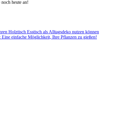
e noch heute an!
hren Holztisch Esstisch als Alltagsdeko nutzen können
ine einfache Möglichkeit, Ihre Pflanzen zu gießen!