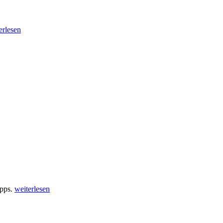
erlesen
ipps.
weiterlesen