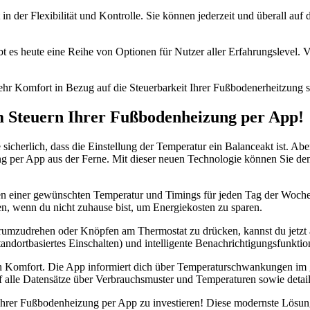
in der Flexibilität und Kontrolle. Sie können jederzeit und überall au
s heute eine Reihe von Optionen für Nutzer aller Erfahrungslevel. Vo
hr Komfort in Bezug auf die Steuerbarkeit Ihrer Fußbodenerheitzung set
m Steuern Ihrer Fußbodenheizung per App!
cherlich, dass die Einstellung der Temperatur ein Balanceakt ist. Ab
g per App aus der Ferne. Mit dieser neuen Technologie können Sie d
en einer gewünschten Temperatur und Timings für jeden Tag der Woche k
, wenn du nicht zuhause bist, um Energiekosten zu sparen.
 herumzudrehen oder Knöpfen am Thermostat zu drücken, kannst du jetz
ndortbasiertes Einschalten) und intelligente Benachrichtigungsfunktio
nen Komfort. Die App informiert dich über Temperaturschwankungen im 
alle Datensätze über Verbrauchsmuster und Temperaturen sowie detailli
 Ihrer Fußbodenheizung per App zu investieren! Diese modernste Lösung