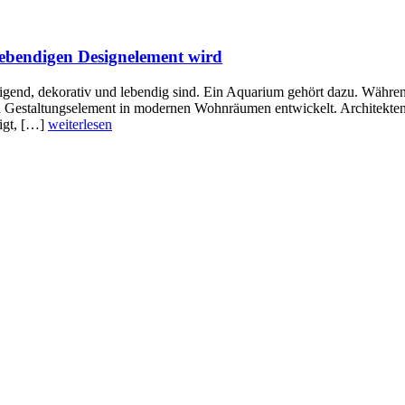
bendigen Designelement wird
higend, dekorativ und lebendig sind. Ein Aquarium gehört dazu. Während
n Gestaltungselement in modernen Wohnräumen entwickelt. Architekten u
igt, […]
weiterlesen