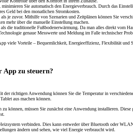
 volle Kontrolle über den Komfort in Ihrem Zuhause.
minimieren Sie automatisch den Energieverbrauch. Durch das Einstelle
res Geld bei den monatlichen Stromkosten.
als je zuvor. Mithilfe von Szenarien und Zeitplänen können Sie versch
en mehr über die manuelle Einstellung machen.
als die traditionelle Fußbodenerwärmung. Da man alles direkt vom Han
e Technologie genaue Messwerte und Meldung im Falle technischer Prob
iele Vorteile – Bequemlichkeit, Energieeffizienz, Flexibilität und Sic
er App zu steuern?
. Mit der richtigen Anwendung können Sie die Temperatur in verschi
 Tablet aus machen können.
zu können, müssen Sie zunächst eine Anwendung installieren. Diese gi
st.
 Heizsystem verbinden. Dies kann entweder über Bluetooth oder WLAN er
llungen ändern und sehen, wie viel Energie verbraucht wird.