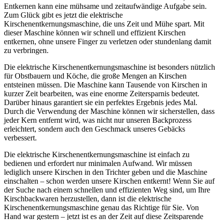
Entkernen kann eine mühsame und zeitaufwändige Aufgabe sein.
Zum Glück gibt es jetzt die elektrische
Kirschenentkernungsmaschine, die uns Zeit und Mühe spart. Mit
dieser Maschine können wir schnell und effizient Kirschen
entkernen, ohne unsere Finger zu verletzen oder stundenlang damit
zu verbringen.
Die elektrische Kirschenentkernungsmaschine ist besonders nützlich
für Obstbauern und Köche, die große Mengen an Kirschen
entsteinen müssen. Die Maschine kann Tausende von Kirschen in
kurzer Zeit bearbeiten, was eine enorme Zeitersparnis bedeutet.
Darüber hinaus garantiert sie ein perfektes Ergebnis jedes Mal.
Durch die Verwendung der Maschine können wir sicherstellen, dass
jeder Kern entfernt wird, was nicht nur unseren Backprozess
erleichtert, sondern auch den Geschmack unseres Gebäcks
verbessert.
Die elektrische Kirschenentkernungsmaschine ist einfach zu
bedienen und erfordert nur minimalen Aufwand. Wir müssen
lediglich unsere Kirschen in den Trichter geben und die Maschine
einschalten – schon werden unsere Kirschen entkernt! Wenn Sie auf
der Suche nach einem schnellen und effizienten Weg sind, um Ihre
Kirschbackwaren herzustellen, dann ist die elektrische
Kirschenentkernungsmaschine genau das Richtige für Sie. Von
Hand war gestern – jetzt ist es an der Zeit auf diese Zeitsparende