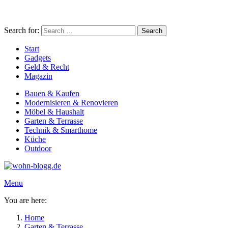
Search for:
Search
Start
Gadgets
Geld & Recht
Magazin
Bauen & Kaufen
Modernisieren & Renovieren
Möbel & Haushalt
Garten & Terrasse
Technik & Smarthome
Küche
Outdoor
Menu
You are here:
Home
Garten & Terrasse