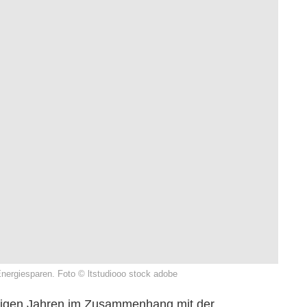
ergiesparen. Foto © ltstudiooo stock adobe
einigen Jahren im Zusammenhang mit der