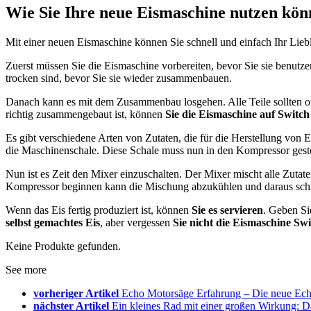
Wie Sie Ihre neue Eismaschine nutzen kön
Mit einer neuen Eismaschine können Sie schnell und einfach Ihr Liebl
Zuerst müssen Sie die Eismaschine vorbereiten, bevor Sie sie benutzen
trocken sind, bevor Sie sie wieder zusammenbauen.
Danach kann es mit dem Zusammenbau losgehen. Alle Teile sollten or
richtig zusammengebaut ist, können
Sie die Eismaschine auf Switch 
Es gibt verschiedene Arten von Zutaten, die für die Herstellung vo
die Maschinenschale. Diese Schale muss nun in den Kompressor gest
Nun ist es Zeit den Mixer einzuschalten. Der Mixer mischt alle Zuta
Kompressor beginnen kann die Mischung abzukühlen und daraus schl
Wenn das Eis fertig produziert ist, können
Sie es servieren
. Geben Si
selbst gemachtes Eis
, aber vergessen
Sie nicht die Eismaschine Swi
Keine Produkte gefunden.
See more
vorheriger Artikel
Echo Motorsäge Erfahrung – Die neue Echo
nächster Artikel
Ein kleines Rad mit einer großen Wirkung: D