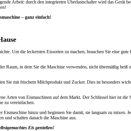
agende Arbeit: durch den integrierten Überlastschalter wird das Gerät
ßen!
ismaschine – ganz einfach!
 Hause
chichte. Um die leckersten Eissorten zu machen, brauchen Sie eine gut
 der Raum, in dem Sie die Maschine verwenden, nicht übermäßig heiß oder
len Sie mit frischem Milchprodukt und Zucker. Dies ist besonders wic
ene Arten von Eismaschinen auf dem Markt. Der Schlüssel hier ist die S
ne zu vereinfachen.
er Eismaschine hinzu und beginnen Sie damit, sie langsam zu mixen. J
hen und schalten danach die Maschine aus.
elbstgemachtes Eis genießen!