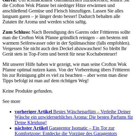
die Crofton Wok Pfanne bei niedriger Hitze erwärmen und
anschließend Gemüse und Fleisch hinzufügen. Lassen Sie alles
langsam garen – je länger desto besser! Dadurch behalten alle
Zutaten ihr Aroma und werden schön saftig.
Zum Schluss:
Nach Beendigung des Garens oder Frittierens sollte
man die Crofton Wok Pfanne gründlich reinigen – am bestens mit
warmem Seifenwasser oder in der Spülmaschine (falls empfohlen).
Vergessen Sie nicht auch den Deckel abzuwaschen! So bleibt Ihr
Gerät stets in Top-Form und bereit für neue Kochabenteuer!
Mit unserer Hilfe haben wir gezeigt, wie man seine Crofton Wok
Pfanne optimal nutzen kann. Von der Vorbereitung übers Frittieren
bis zur Reinigung gibt es viel zu beachten – aber wenn man diese
Tipps befolgt ist man auf dem richtigen Weg!
Keine Produkte gefunden.
See more
vorheriger Artikel
Bestes Wäscheparfüm – Verleihe Deiner
Wäsche ein unwiderstehliches Aroma: Die besten Parfums für
Deine Kleidung!
nächster Artikel
Garagentor Isomatic – Ein Tor zur
Komfortzone: Entdecke die Vorzüge des Garagentors