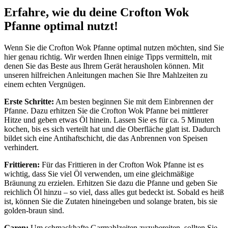
Erfahre, wie du deine Crofton Wok
Pfanne optimal nutzt!
Wenn Sie die Crofton Wok Pfanne optimal nutzen möchten, sind Sie
hier genau richtig. Wir werden Ihnen einige Tipps vermitteln, mit
denen Sie das Beste aus Ihrem Gerät herausholen können. Mit
unseren hilfreichen Anleitungen machen Sie Ihre Mahlzeiten zu
einem echten Vergnügen.
Erste Schritte:
Am besten beginnen Sie mit dem Einbrennen der
Pfanne. Dazu erhitzen Sie die Crofton Wok Pfanne bei mittlerer
Hitze und geben etwas Öl hinein. Lassen Sie es für ca. 5 Minuten
kochen, bis es sich verteilt hat und die Oberfläche glatt ist. Dadurch
bildet sich eine Antihaftschicht, die das Anbrennen von Speisen
verhindert.
Frittieren:
Für das Frittieren in der Crofton Wok Pfanne ist es
wichtig, dass Sie viel Öl verwenden, um eine gleichmäßige
Bräunung zu erzielen. Erhitzen Sie dazu die Pfanne und geben Sie
reichlich Öl hinzu – so viel, dass alles gut bedeckt ist. Sobald es heiß
ist, können Sie die Zutaten hineingeben und solange braten, bis sie
golden-braun sind.
Garen:
Um schmackhafte Garmahlzeiten zuzubereiten, sollten Sie