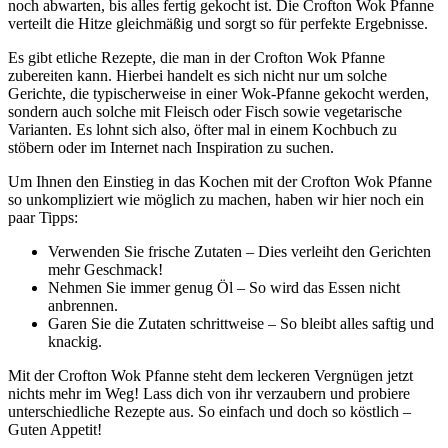
noch abwarten, bis alles fertig gekocht ist. Die Crofton Wok Pfanne
verteilt die Hitze gleichmäßig und sorgt so für perfekte Ergebnisse.
Es gibt etliche Rezepte, die man in der Crofton Wok Pfanne
zubereiten kann. Hierbei handelt es sich nicht nur um solche
Gerichte, die typischerweise in einer Wok-Pfanne gekocht werden,
sondern auch solche mit Fleisch oder Fisch sowie vegetarische
Varianten. Es lohnt sich also, öfter mal in einem Kochbuch zu
stöbern oder im Internet nach Inspiration zu suchen.
Um Ihnen den Einstieg in das Kochen mit der Crofton Wok Pfanne
so unkompliziert wie möglich zu machen, haben wir hier noch ein
paar Tipps:
Verwenden Sie frische Zutaten – Dies verleiht den Gerichten
mehr Geschmack!
Nehmen Sie immer genug Öl – So wird das Essen nicht
anbrennen.
Garen Sie die Zutaten schrittweise – So bleibt alles saftig und
knackig.
Mit der Crofton Wok Pfanne steht dem leckeren Vergnügen jetzt
nichts mehr im Weg! Lass dich von ihr verzaubern und probiere
unterschiedliche Rezepte aus. So einfach und doch so köstlich –
Guten Appetit!