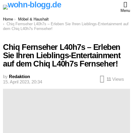
Menu
You are here:
Home
Möbel & Haushalt
Chiq Fernseher L40h7s – Erleben Sie Ihren Lieblings-Entertainment auf
dem Chiq L40h7s Fernseher!
Chiq Fernseher L40h7s – Erleben
Sie Ihren Lieblings-Entertainment
auf dem Chiq L40h7s Fernseher!
by
Redaktion
11
Views
15. April 2023, 20:34