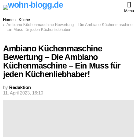
Menu
You are here:
Home
Küche
Ambiano Küchenmaschine Bewertung – Die Ambiano Küchenmaschine
– Ein Muss für jeden Küchenliebhaber!
Ambiano Küchenmaschine
Bewertung – Die Ambiano
Küchenmaschine – Ein Muss für
jeden Küchenliebhaber!
by
Redaktion
11. April 2023, 16:10