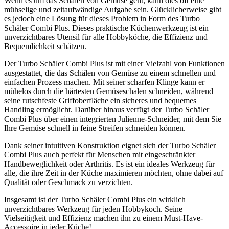
Wenn es um das Schälen von Gemüse geht, kann dies oft eine
mühselige und zeitaufwändige Aufgabe sein. Glücklicherweise gibt
es jedoch eine Lösung für dieses Problem in Form des Turbo
Schäler Combi Plus. Dieses praktische Küchenwerkzeug ist ein
unverzichtbares Utensil für alle Hobbyköche, die Effizienz und
Bequemlichkeit schätzen.
Der Turbo Schäler Combi Plus ist mit einer Vielzahl von Funktionen
ausgestattet, die das Schälen von Gemüse zu einem schnellen und
einfachen Prozess machen. Mit seiner scharfen Klinge kann er
mühelos durch die härtesten Gemüseschalen schneiden, während
seine rutschfeste Griffoberfläche ein sicheres und bequemes
Handling ermöglicht. Darüber hinaus verfügt der Turbo Schäler
Combi Plus über einen integrierten Julienne-Schneider, mit dem Sie
Ihre Gemüse schnell in feine Streifen schneiden können.
Dank seiner intuitiven Konstruktion eignet sich der Turbo Schäler
Combi Plus auch perfekt für Menschen mit eingeschränkter
Handbeweglichkeit oder Arthritis. Es ist ein ideales Werkzeug für
alle, die ihre Zeit in der Küche maximieren möchten, ohne dabei auf
Qualität oder Geschmack zu verzichten.
Insgesamt ist der Turbo Schäler Combi Plus ein wirklich
unverzichtbares Werkzeug für jeden Hobbykoch. Seine
Vielseitigkeit und Effizienz machen ihn zu einem Must-Have-
Accessoire in jeder Küche!