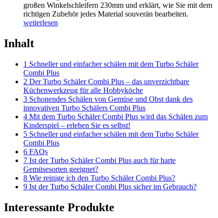
großen Winkelschleifern 230mm und erklärt, wie Sie mit dem
richtigen Zubehör jedes Material souverän bearbeiten.
weiterlesen
Inhalt
1 Schneller und einfacher schälen mit dem Turbo Schäler
Combi Plus
2 Der Turbo Schäler Combi Plus – das unverzichtbare
Küchenwerkzeug für alle Hobbyköche
3 Schonendes Schälen von Gemüse und Obst dank des
innovativen Turbo Schälers Combi Plus
4 Mit dem Turbo Schäler Combi Plus wird das Schälen zum
Kinderspiel – erleben Sie es selbst!
5 Schneller und einfacher schälen mit dem Turbo Schäler
Combi Plus
6 FAQs
7 Ist der Turbo Schäler Combi Plus auch für harte
Gemüsesorten geeignet?
8 Wie reinige ich den Turbo Schäler Combi Plus?
9 Ist der Turbo Schäler Combi Plus sicher im Gebrauch?
Interessante Produkte