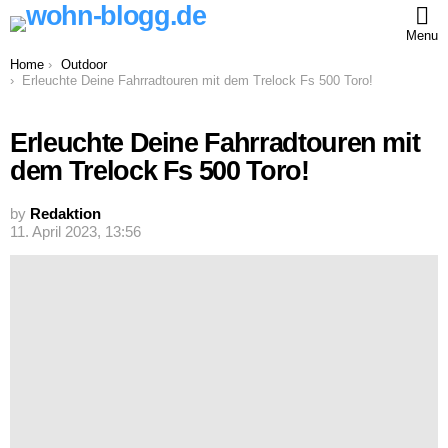
Menu
You are here:
Home
Outdoor
Erleuchte Deine Fahrradtouren mit dem Trelock Fs 500 Toro!
Erleuchte Deine Fahrradtouren mit
dem Trelock Fs 500 Toro!
by
Redaktion
11. April 2023, 13:56