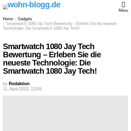
Menu
You are here:
Home
Gadgets
Smartwatch 1080 Jay Tech Bewertung – Erleben Sie die neueste
Technologie: Die Smartwatch 1080 Jay Tech!
Smartwatch 1080 Jay Tech
Bewertung – Erleben Sie die
neueste Technologie: Die
Smartwatch 1080 Jay Tech!
by
Redaktion
11. April 2023, 12:09