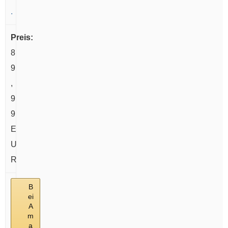
.
8
9
,
9
9
E
U
R
B
ei
A
m
a