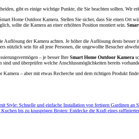
den, gibt es einige wichtige Punkte, die Sie beachten sollten. Wir er
r Smart Home Outdoor Kamera. Stellen Sie sicher, dass Sie einen Ort
lich, sollte die Kamera an einer erhöhten Position montiert sein.
Smar
Auflösung der Kamera achten. Je höher die Auflösung desto besser ist
ders nützlich sein für all jene Personen, die ungewollte Besucher abwe
ssierungsvermögen – je besser Ihre
Smart Home Outdoor Kamera
sc
den sind und überprüfen welche Anschlussmöglichkeiten bereits vorhande
r Kamera – aber mit etwas Recherche und dem richtigen Produkt finden
it Style: Schnelle und einfache Installation von fertigen Gardinen an 
uchen bis zu knusprigen Broten: Entdecke die Kraft eines raffiniert