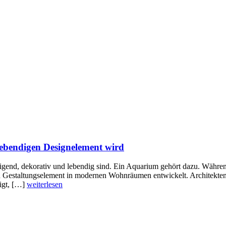
bendigen Designelement wird
higend, dekorativ und lebendig sind. Ein Aquarium gehört dazu. Während
n Gestaltungselement in modernen Wohnräumen entwickelt. Architekten u
igt, […]
weiterlesen