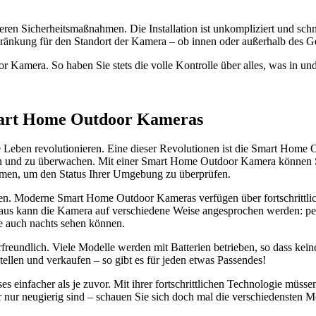
ren Sicherheitsmaßnahmen. Die Installation ist unkompliziert und sc
chränkung für den Standort der Kamera – ob innen oder außerhalb des 
r Kamera. So haben Sie stets die volle Kontrolle über alles, was in un
Smart Home Outdoor Kameras
liche Leben revolutionieren. Eine dieser Revolutionen ist die Smart Hom
en und zu überwachen. Mit einer Smart Home Outdoor Kamera können Si
men, um den Status Ihrer Umgebung zu überprüfen.
en. Moderne Smart Home Outdoor Kameras verfügen über fortschrittli
us kann die Kamera auf verschiedene Weise angesprochen werden: per
e auch nachts sehen können.
freundlich. Viele Modelle werden mit Batterien betrieben, so dass kei
llen und verkaufen – so gibt es für jeden etwas Passendes!
nfacher als je zuvor. Mit ihrer fortschrittlichen Technologie müsse
r nur neugierig sind – schauen Sie sich doch mal die verschiedensten M