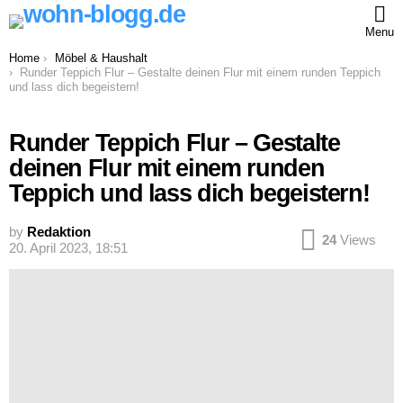
Menu
You are here:
Home
Möbel & Haushalt
Runder Teppich Flur – Gestalte deinen Flur mit einem runden Teppich
und lass dich begeistern!
Runder Teppich Flur – Gestalte
deinen Flur mit einem runden
Teppich und lass dich begeistern!
by
Redaktion
24
Views
20. April 2023, 18:51