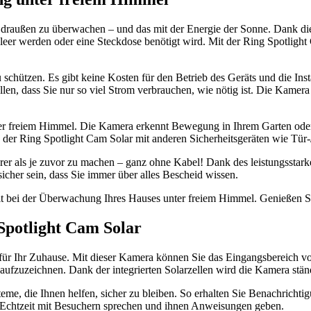
t draußen zu überwachen – und das mit der Energie der Sonne. Dank di
leer werden oder eine Steckdose benötigt wird. Mit der Ring Spotlig
 schützen. Es gibt keine Kosten für den Betrieb des Geräts und die Inst
en, dass Sie nur so viel Strom verbrauchen, wie nötig ist. Die Kamera z
ter freiem Himmel. Die Kamera erkennt Bewegung in Ihrem Garten oder
er Ring Spotlight Cam Solar mit anderen Sicherheitsgeräten wie Tür-/
er als je zuvor zu machen – ganz ohne Kabel! Dank des leistungsstarken
icher sein, dass Sie immer über alles Bescheid wissen.
t bei der Überwachung Ihres Hauses unter freiem Himmel. Genießen Sie 
 Spotlight Cam Solar
z für Ihr Zuhause. Mit dieser Kamera können Sie das Eingangsbereich v
ufzuzeichnen. Dank der integrierten Solarzellen wird die Kamera stän
teme, die Ihnen helfen, sicher zu bleiben. So erhalten Sie Benachricht
n Echtzeit mit Besuchern sprechen und ihnen Anweisungen geben.