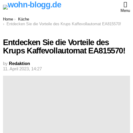
Menu
You are here:
Home
Küche
Entdecken Sie die Vorteile des Krups Kaffevollautomat EA815570!
Entdecken Sie die Vorteile des
Krups Kaffevollautomat EA815570!
by
Redaktion
11. April 2023, 14:27