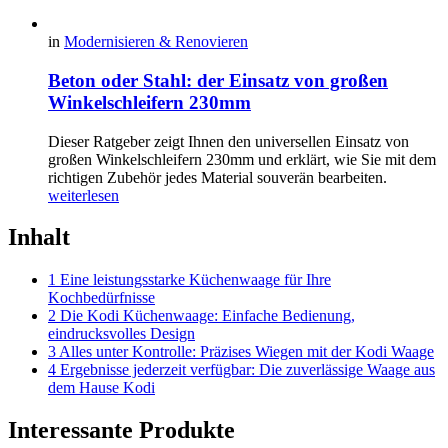
in
Modernisieren & Renovieren
Beton oder Stahl: der Einsatz von großen
Winkelschleifern 230mm
Dieser Ratgeber zeigt Ihnen den universellen Einsatz von
großen Winkelschleifern 230mm und erklärt, wie Sie mit dem
richtigen Zubehör jedes Material souverän bearbeiten.
weiterlesen
Inhalt
1 Eine leistungsstarke Küchenwaage für Ihre
Kochbedürfnisse
2 Die Kodi Küchenwaage: Einfache Bedienung,
eindrucksvolles Design
3 Alles unter Kontrolle: Präzises Wiegen mit der Kodi Waage
4 Ergebnisse jederzeit verfügbar: Die zuverlässige Waage aus
dem Hause Kodi
Interessante Produkte