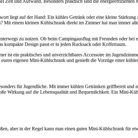
el Zeit und Aufwand. Besonders praktisch sind die energieeffizienten 
twort liegt auf der Hand: Ein kühles Getränk oder eine kleine Stärk
n? Mit einem kleinen Kühlschrank direkt im Zimmer hat man immer alles
h unterwegs zu nutzen. Ob beim Campingausflug mit Freunden oder bei
das kompakte Design passt er in jeden Rucksack oder Kofferraum.
r ist ein praktisches und unverzichtbares Accessoire im Jugendzimmer.
 euren eigenen Mini-Kühlschrank und genießt die Vorzüge einer kühle
nders für Jugendliche. Mit immer kühlen Getränken griffbereit und nie
große Wirkung auf die Lebensqualität und Bequemlichkeit. Ein Mini-Küh
ßen, aber in der Regel kann man einen guten Mini-Kühlschrank für et