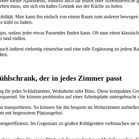
 oder kleine Apartments, sondern auch für Büros oder Arbeitsbereiche 
tehen muss, um sich ein kaltes Getränk aus der Küche zu holen.
 Mobilität. Man kann ihn einfach von einem Raum zum anderen bewegen
e kühl zu halten.
ns, sodass jeder etwas Passendes finden kann. Ob man einen klassisch
 sind endlos.
 auch äußerst vielseitig einsetzbar und eine tolle Ergänzung zu jedem
lten.
ühlschrank, der in jedes Zimmer passt
ng für jedes Schlafzimmer, Wohnheim oder Büro. Diese kompakten Gerät
zsparend. Sie können problemlos auf einer Arbeitsplatte untergebracht 
los transportieren. So können Sie ihn bequem im Wohnzimmer aufstell
ts mit begrenztem Platzangebot.
Energieeffizienz. Im Gegensatz zu großen Kühlgeräten verbrauchen sie 