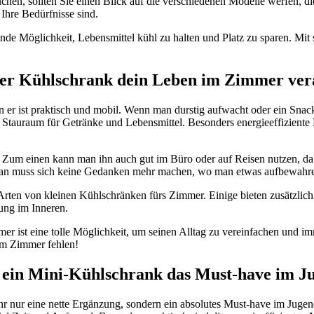
en, sollten Sie einen Blick auf die verschiedenen Modelle werfen, die
hre Bedürfnisse sind.
de Möglichkeit, Lebensmittel kühl zu halten und Platz zu sparen. Mit s
iner Kühlschrank dein Leben im Zimmer ver
 er ist praktisch und mobil. Wenn man durstig aufwacht oder ein Snack
g Stauraum für Getränke und Lebensmittel. Besonders energieeffizient
um einen kann man ihn auch gut im Büro oder auf Reisen nutzen, da er l
Man muss sich keine Gedanken mehr machen, wo man etwas aufbewahren 
rten von kleinen Kühlschränken fürs Zimmer. Einige bieten zusätzlich
ung im Inneren.
mer ist eine tolle Möglichkeit, um seinen Alltag zu vereinfachen und
nem Zimmer fehlen!
ein Mini-Kühlschrank das Must-have im J
ehr nur eine nette Ergänzung, sondern ein absolutes Must-have im Jugen