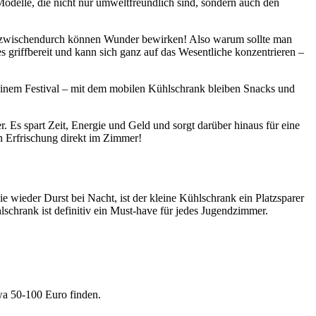
Modelle, die nicht nur umweltfreundlich sind, sondern auch den
ung zwischendurch können Wunder bewirken! Also warum sollte man
 griffbereit und kann sich ganz auf das Wesentliche konzentrieren –
 einem Festival – mit dem mobilen Kühlschrank bleiben Snacks und
 Es spart Zeit, Energie und Geld und sorgt darüber hinaus für eine
n Erfrischung direkt im Zimmer!
 wieder Durst bei Nacht, ist der kleine Kühlschrank ein Platzsparer
lschrank ist definitiv ein Must-have für jedes Jugendzimmer.
wa 50-100 Euro finden.