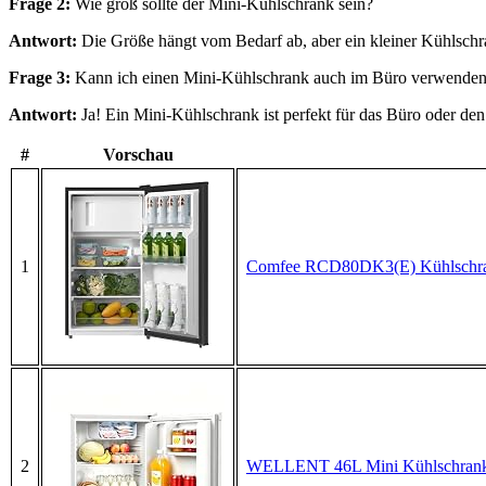
Frage 2:
Wie groß sollte der Mini-Kühlschrank sein?
Antwort:
Die Größe hängt vom Bedarf ab, aber ein kleiner Kühlschra
Frage 3:
Kann ich einen Mini-Kühlschrank auch im Büro verwende
Antwort:
Ja! Ein Mini-Kühlschrank ist perfekt für das Büro oder den
#
Vorschau
1
Comfee RCD80DK3(E) Kühlschrank 
2
WELLENT 46L Mini Kühlschrank - k