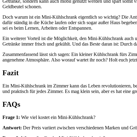
Getränke, sondern kann auch mobil genutzt werden und spart somit vi
Geldbeutel schonen.
Doch warum ist ein Mini-Kühlschrank eigentlich so wichtig? Die An
dafür ständig in die Küche laufen oder sich sogar außer Haus begebe
sei es beim Lernen, Arbeiten oder Entspannen.
Ein weiterer Vorteil ist die Möglichkeit, den Mini-Kühlschrank auc
Getränke immer frisch und gekühlt. Und das Beste daran ist: Durch 
Zusammenfassend lässt sich sagen: Ein kleiner Kühlschrank fürs Zimme
angenehme Atmosphäre. Also worauf wartet ihr noch? Holt euch jetzt
Fazit
Ein Mini-Kühlschrank im Zimmer kann das Leben revolutionieren, beso
und praktisch für jedes Zimmer. Es mag klein sein, aber es hat eine 
FAQs
Frage 1:
Wie viel kostet ein Mini-Kühlschrank?
Antwort:
Der Preis variiert zwischen verschiedenen Marken und Grö