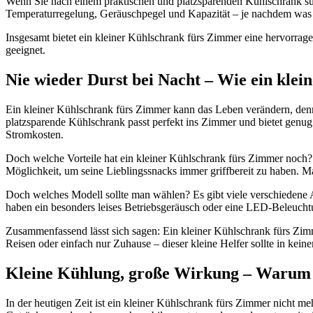
Wenn Sie nach einem praktischen und platzsparenden Kühlschrank such
Temperaturregelung, Geräuschpegel und Kapazität – je nachdem was I
Insgesamt bietet ein kleiner Kühlschrank fürs Zimmer eine hervorragen
geeignet.
Nie wieder Durst bei Nacht – Wie ein kle
Ein kleiner Kühlschrank fürs Zimmer kann das Leben verändern, denn
platzsparende Kühlschrank passt perfekt ins Zimmer und bietet genu
Stromkosten.
Doch welche Vorteile hat ein kleiner Kühlschrank fürs Zimmer noch? Z
Möglichkeit, um seine Lieblingssnacks immer griffbereit zu haben. 
Doch welches Modell sollte man wählen? Es gibt viele verschiedene A
haben ein besonders leises Betriebsgeräusch oder eine LED-Beleucht
Zusammenfassend lässt sich sagen: Ein kleiner Kühlschrank fürs Zim
Reisen oder einfach nur Zuhause – dieser kleine Helfer sollte in kei
Kleine Kühlung, große Wirkung – Warum 
In der heutigen Zeit ist ein kleiner Kühlschrank fürs Zimmer nicht m