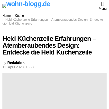
Menu
You are here:
Home
Küche
Held Küchenzeile Erfahrungen – Atemberaubendes Design: Entdecke
die Held Küchenzeile
Held Küchenzeile Erfahrungen –
Atemberaubendes Design:
Entdecke die Held Küchenzeile
by
Redaktion
11. April 2023, 15:27