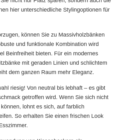
 Sie nicht nur Platz sparen, sondern auch die
en hier unterschiedliche Stylingoptionen für
evorzugen, können Sie zu Massivholzbänken
obuste und funktionale Kombination wird
l Beinfreiheit bieten. Für ein modernes
tzbänke mit geraden Linien und schlichtem
rleiht dem ganzen Raum mehr Eleganz.
l riesig! Von neutral bis lebhaft – es gibt
schmack getroffen wird. Wenn Sie sich nicht
önnen, lohnt es sich, auf farblich
ifen. So erhalten Sie einen frischen Look
Esszimmer.