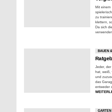
Mit einem 
spielerisc
zu trainie
klettern, 
Da sich di
verwenden 
BAUEN 
Ratgeb
Jeder, der
hat, weiß,
und zuzus
das Garag
entweder d
WEITERL
GARTEN