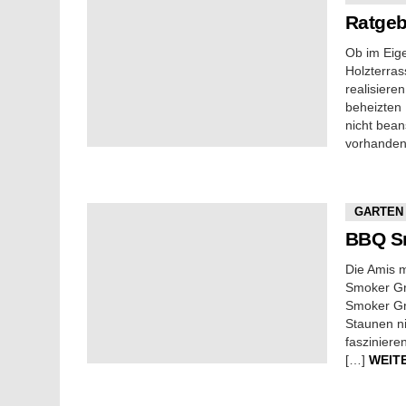
Ratgeb
Ob im Eig
Holzterrass
realisiere
beheizten 
nicht bean
vorhanden
GARTEN
BBQ Sm
Die Amis m
Smoker Gr
Smoker Gr
Staunen ni
fasziniere
[…]
WEIT