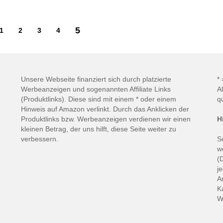
5
1
2
3
4
Unsere Webseite finanziert sich durch platzierte
*
Werbeanzeigen und sogenannten Affiliate Links
A
(Produktlinks). Diese sind mit einem * oder einem
q
Hinweis auf Amazon verlinkt. Durch das Anklicken der
Produktlinks bzw. Werbeanzeigen verdienen wir einen
H
kleinen Betrag, der uns hilft, diese Seite weiter zu
verbessern.
S
w
(
j
A
K
W