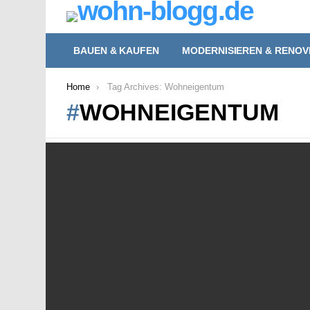
BAUEN & KAUFEN
MODERNISIEREN & RENOV
You are here:
Home
Tag Archives: Wohneigentum
WOHNEIGENTUM
LATEST
STORIES