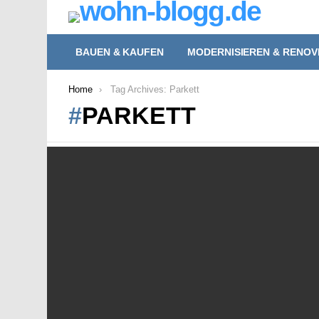
BAUEN & KAUFEN
MODERNISIEREN & RENOV
You are here:
Home
Tag Archives: Parkett
PARKETT
LATEST
STORIES