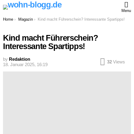
Menu
You are here:
Home
Magazin
Kind macht Führerschein? Interessante Spartipps!
Kind macht Führerschein?
Interessante Spartipps!
by
Redaktion
32
Views
18. Januar 2025, 16:19